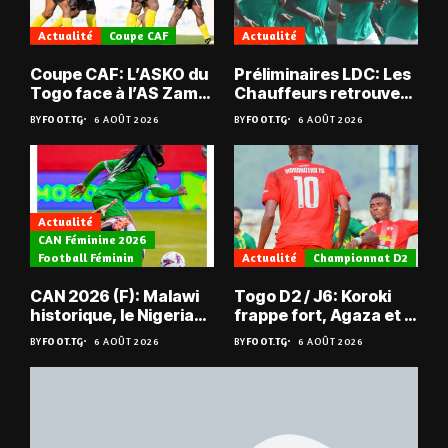
Actualité
Coupe CAF
Actualité
Coupe CAF: L’ASKO du
Préliminaires LDC: Les
Togo face à l’AS Zam
Chauffeurs retrouvent
du Niger
les Mimos
BY
FOOT.TG
6 AOÛT 2026
BY
FOOT.TG
6 AOÛT 2026
Actualité
CAN Féminine 2026
Football Féminin
Actualité
Championnat D2
CAN 2026 (F): Malawi
Togo D2 / J6: Koroki
historique, le Nigeria
frappe fort, Agaza et la
sauvé, la Zambie
JCA assurent,
BY
FOOT.TG
6 AOÛT 2026
BY
FOOT.TG
6 AOÛT 2026
éliminée
suspense avant Sara
FC – Doumbé FC