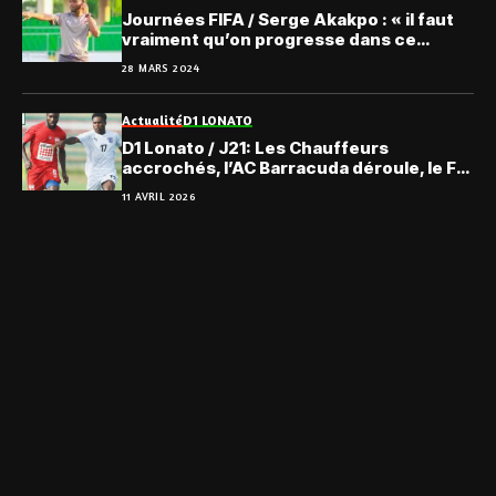
Journées FIFA / Serge Akakpo : « il faut
vraiment qu’on progresse dans ce
secteur… »
28 MARS 2024
Actualité
D1 LONATO
D1 Lonato / J21: Les Chauffeurs
accrochés, l’AC Barracuda déroule, le FC
Espoir toujours plus bas
11 AVRIL 2026