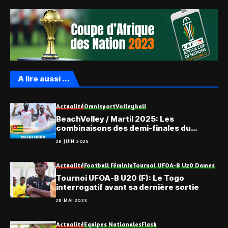
A lire aussi ...
Actualité
Omnisport
Volleyball
BeachVolley / Martil 2025: Les
combinaisons des demi-finales du
Championnat Continental Senior
28 JUIN 2025
Actualité
Football Féminin
Tournoi UFOA-B U20 Dames
Tournoi UFOA-B U20 (F): Le Togo
interrogatif avant sa dernière sortie
28 MAI 2023
Actualité
Equipes Nationales
Flash