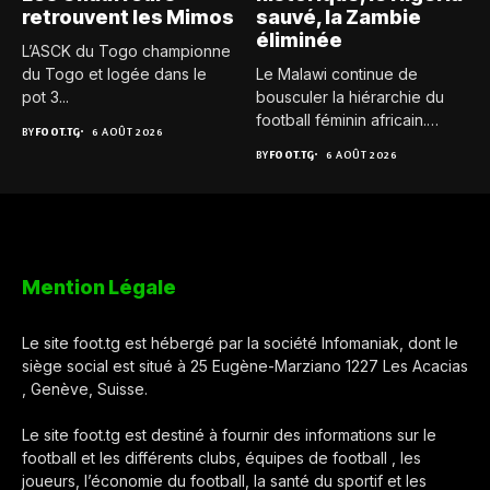
retrouvent les Mimos
sauvé, la Zambie
éliminée
L’ASCK du Togo championne
du Togo et logée dans le
Le Malawi continue de
pot 3...
bousculer la hiérarchie du
football féminin africain.
BY
FOOT.TG
6 AOÛT 2026
Pour...
BY
FOOT.TG
6 AOÛT 2026
Mention Légale
Le site foot.tg est hébergé par la société Infomaniak, dont le
siège social est situé à 25 Eugène-Marziano 1227 Les Acacias
, Genève, Suisse.
Le site foot.tg est destiné à fournir des informations sur le
football et les différents clubs, équipes de football , les
joueurs, l’économie du football, la santé du sportif et les