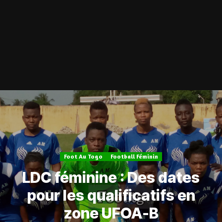
Foot Au Togo
Football Féminin
LDC féminine : Des dates
pour les qualificatifs en
zone UFOA-B