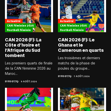
Actualité
Actualité
CAN Féminine 2026
CAN Féminine 2026
Football Féminin
Football Féminin
CAN 2026 (F): La
CAN 2026 (F): Le
Côte d’Ivoire et
Ghana et le
l’Afrique du Sud
Cameroun en quarts
tombent
Les troisièmes et derniers
Les premiers quarts de finale
matchs de la phase de
de la CAN féminine 2026 au
poules du groupe...
Maroc...
BY
FOOT.TG
7 AOÛT 2026
BY
FOOT.TG
9 AOÛT 2026