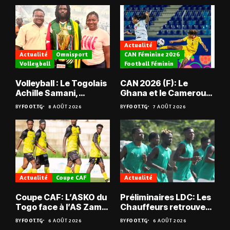
Actualité
Actualité
Omnisport
CAN Féminine 2026
Volleyball
Football Féminin
Volleyball : Le Togolais
CAN 2026 (F): Le
Achille Samani,
Ghana et le Cameroun
champion du Bénin !
en quarts
BY
FOOT.TG
8 AOÛT 2026
BY
FOOT.TG
7 AOÛT 2026
Actualité
Coupe CAF
Actualité
Coupe CAF: L’ASKO du
Préliminaires LDC: Les
Togo face à l’AS Zam
Chauffeurs retrouvent
du Niger
les Mimos
BY
FOOT.TG
6 AOÛT 2026
BY
FOOT.TG
6 AOÛT 2026