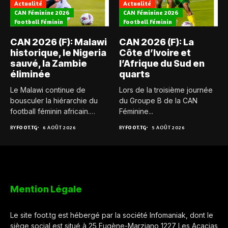
Actualité
Actualité
CAN Féminine 2026
CAN Féminine 2026
Football Féminin
Football Féminin
CAN 2026 (F): Malawi
CAN 2026 (F): La
historique, le Nigeria
Côte d’Ivoire et
sauvé, la Zambie
l’Afrique du Sud en
éliminée
quarts
Le Malawi continue de
Lors de la troisième journée
bousculer la hiérarchie du
du Groupe B de la CAN
football féminin africain.
Féminine...
Pour...
BY
FOOT.TG
6 AOÛT 2026
BY
FOOT.TG
5 AOÛT 2026
Mention Légale
Le site foot.tg est hébergé par la société Infomaniak, dont le
siège social est situé à 25 Eugène-Marziano 1227 Les Acacias