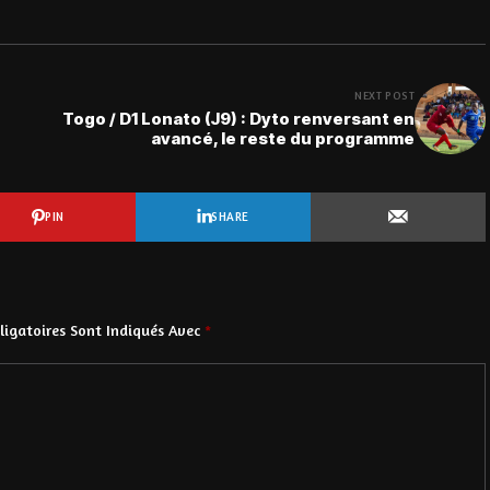
NEXT POST
Togo / D1 Lonato (J9) : Dyto renversant en
avancé, le reste du programme
PIN
SHARE
igatoires Sont Indiqués Avec
*