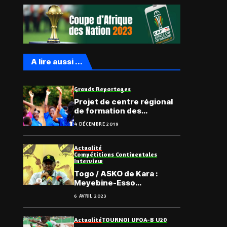
A lire aussi ...
Grands Reportages
Projet de centre régional
de formation des
footballeuses au Togo
4 DÉCEMBRE 2019
Actualité
Compétitions Continentales
Interview
Togo / ASKO de Kara :
Meyebine-Esso
Gnassingbé en interaction
6 AVRIL 2023
avec la presse et les
internautes
Actualité
TOURNOI UFOA-B U20