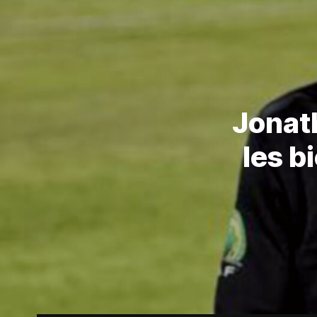
Jonath
les b