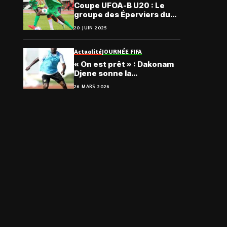
Coupe UFOA-B U20 : Le
groupe des Éperviers du
Togo
20 JUIN 2025
Actualité
JOURNÉE FIFA
« On est prêt » : Dakonam
Djene sonne la
mobilisation avant la
26 MARS 2026
Guinée