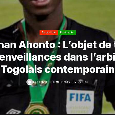
Actualité
Portraits
an Ahonto : L’objet de
ienveillances dans l’arb
Togolais contemporain
FOOT.TG
21 DÉCEMBRE 2023
1 MINS READ