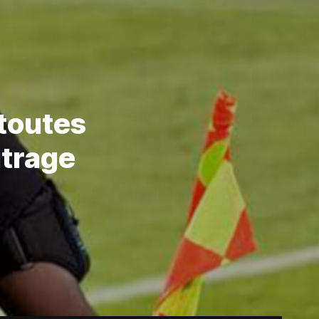
 toutes
itrage