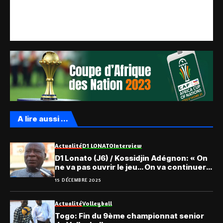
A lire aussi ...
Actualité
D1 LONATO
Interview
D1 Lonato (J6) / Kossidjin Adégnon: « On
ne va pas ouvrir le jeu… On va continuer
comme ça ! »
15 DÉCEMBRE 2025
Actualité
Volleyball
Togo: Fin du 9ème championnat senior