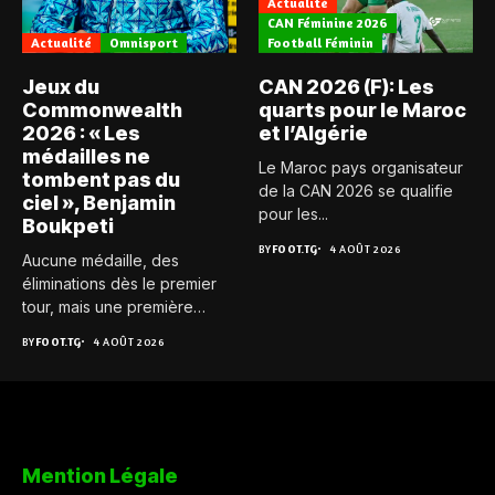
Actualité
CAN Féminine 2026
Actualité
Omnisport
Football Féminin
Jeux du
CAN 2026 (F): Les
Commonwealth
quarts pour le Maroc
2026 : « Les
et l’Algérie
médailles ne
Le Maroc pays organisateur
tombent pas du
de la CAN 2026 se qualifie
ciel », Benjamin
pour les...
Boukpeti
BY
FOOT.TG
4 AOÛT 2026
Aucune médaille, des
éliminations dès le premier
tour, mais une première
expérience...
BY
FOOT.TG
4 AOÛT 2026
Mention Légale