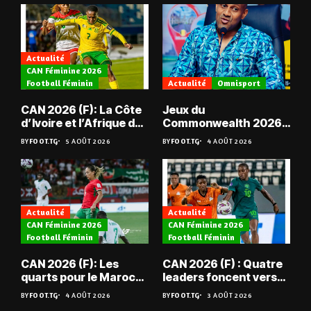
Actualité
CAN Féminine 2026
Football Féminin
Actualité
Omnisport
CAN 2026 (F): La Côte
Jeux du
d’Ivoire et l’Afrique du
Commonwealth 2026 :
Sud en quarts
« Les médailles ne
BY
FOOT.TG
5 AOÛT 2026
BY
FOOT.TG
4 AOÛT 2026
tombent pas du ciel »,
Benjamin Boukpeti
Actualité
Actualité
CAN Féminine 2026
CAN Féminine 2026
Football Féminin
Football Féminin
CAN 2026 (F): Les
CAN 2026 (F) : Quatre
quarts pour le Maroc
leaders foncent vers
et l’Algérie
les quarts
BY
FOOT.TG
4 AOÛT 2026
BY
FOOT.TG
3 AOÛT 2026