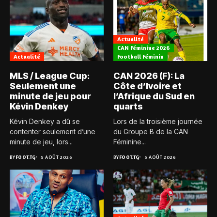
Actualité
CAN Féminine 2026
Actualité
Football Féminin
MLS / League Cup:
CAN 2026 (F): La
Seulement une
Côte d’Ivoire et
minute de jeu pour
l’Afrique du Sud en
Kévin Denkey
quarts
Kévin Denkey a dû se
Lors de la troisième journée
contenter seulement d’une
du Groupe B de la CAN
minute de jeu, lors...
Féminine...
BY
FOOT.TG
5 AOÛT 2026
BY
FOOT.TG
5 AOÛT 2026