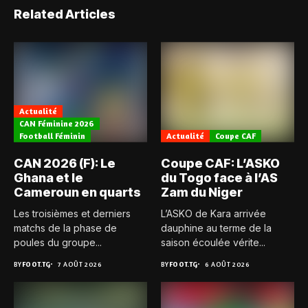
Related Articles
Actualité
CAN Féminine 2026
Football Féminin
Actualité
Coupe CAF
CAN 2026 (F): Le
Coupe CAF: L’ASKO
Ghana et le
du Togo face à l’AS
Cameroun en quarts
Zam du Niger
Les troisièmes et derniers
L’ASKO de Kara arrivée
matchs de la phase de
dauphine au terme de la
poules du groupe...
saison écoulée vérite...
BY
FOOT.TG
7 AOÛT 2026
BY
FOOT.TG
6 AOÛT 2026