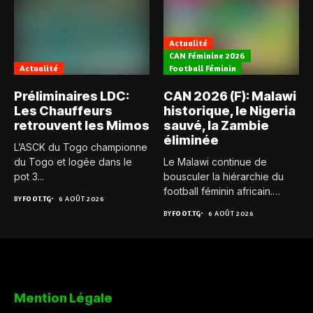
Actualité
CAN Féminine 2026
Actualité
Football Féminin
Préliminaires LDC:
CAN 2026 (F): Malawi
Les Chauffeurs
historique, le Nigeria
retrouvent les Mimos
sauvé, la Zambie
éliminée
L’ASCK du Togo championne
du Togo et logée dans le
Le Malawi continue de
pot 3...
bousculer la hiérarchie du
football féminin africain.
BY
FOOT.TG
6 AOÛT 2026
Pour...
BY
FOOT.TG
6 AOÛT 2026
Mention Légale