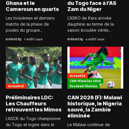
Ghana et le
du Togo face à l’AS
Cameroun en quarts
Zam du Niger
Les troisièmes et derniers
L’ASKO de Kara arrivée
matchs de la phase de
dauphine au terme de la
poules du groupe...
saison écoulée vérite...
BY
FOOT.TG
7 AOÛT 2026
BY
FOOT.TG
6 AOÛT 2026
Actualité
CAN Féminine 2026
Actualité
Football Féminin
Préliminaires LDC:
CAN 2026 (F): Malawi
Les Chauffeurs
historique, le Nigeria
retrouvent les Mimos
sauvé, la Zambie
éliminée
L’ASCK du Togo championne
du Togo et logée dans le
Le Malawi continue de