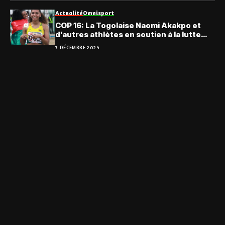
Actualité
Omnisport
COP 16: La Togolaise Naomi Akakpo et
d’autres athlètes en soutien à la lutte
contre la désertification
7 DÉCEMBRE 2024