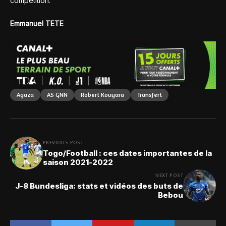
compétition.
Emmanuel TETE
Agaza
AS GNN
Robert Kouyara
Transfert
PREVIOUS POST
Togo/Football : ces dates importantes de la
saison 2021-2022
NEXT POST
J-8 Bundesliga: stats et vidéos des buts de
Bebou