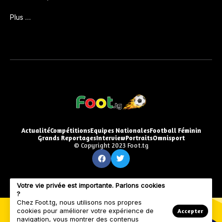
Plus …
Actualité
Compétitions
Equipes Nationales
Football Féminin
Grands Reportages
Interview
Portraits
Omnisport
© Copyright 2023 Foot.tg
Votre vie privée est importante. Parlons cookies
?
Chez Foot.tg, nous utilisons nos propres
cookies pour améliorer votre expérience de
Accepter
navigation, vous montrer des contenus