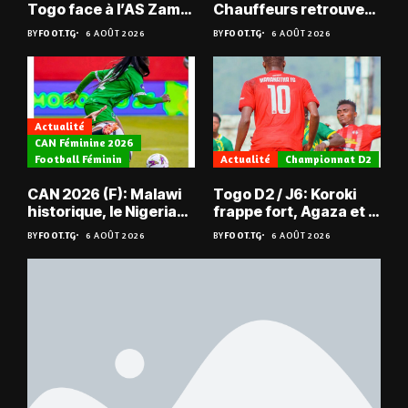
Togo face à l’AS Zam
Chauffeurs retrouvent
du Niger
les Mimos
BY
FOOT.TG
6 AOÛT 2026
BY
FOOT.TG
6 AOÛT 2026
Actualité
CAN Féminine 2026
Football Féminin
Actualité
Championnat D2
CAN 2026 (F): Malawi
Togo D2 / J6: Koroki
historique, le Nigeria
frappe fort, Agaza et la
sauvé, la Zambie
JCA assurent,
BY
FOOT.TG
6 AOÛT 2026
BY
FOOT.TG
6 AOÛT 2026
éliminée
suspense avant Sara
FC – Doumbé FC