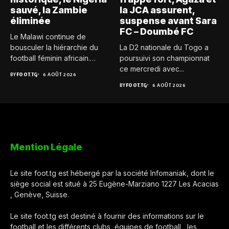
sauvé, la Zambie
la JCA assurent,
éliminée
suspense avant Sara
FC – Doumbé FC
Le Malawi continue de
bousculer la hiérarchie du
La D2 nationale du Togo a
football féminin africain.
poursuivi son championnat
Pour...
ce mercredi avec...
BY
FOOT.TG
6 AOÛT 2026
BY
FOOT.TG
6 AOÛT 2026
Mention Légale
Le site foot.tg est hébergé par la société Infomaniak, dont le
siège social est situé à 25 Eugène-Marziano 1227 Les Acacias
, Genève, Suisse.
Le site foot.tg est destiné à fournir des informations sur le
football et les différents clubs, équipes de football , les