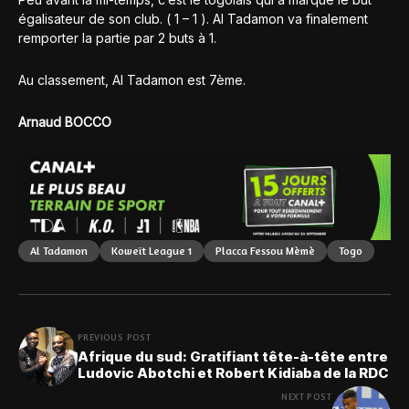
égalisateur de son club. ( 1 – 1 ). Al Tadamon va finalement
remporter la partie par 2 buts à 1.
Au classement, Al Tadamon est 7ème.
Arnaud BOCCO
Al Tadamon
Koweït League 1
Placca Fessou Mèmè
Togo
PREVIOUS POST
Afrique du sud: Gratifiant tête-à-tête entre
Ludovic Abotchi et Robert Kidiaba de la RDC
NEXT POST