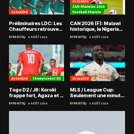
Actualité
CAN Féminine 2026
Actualité
Football Féminin
Préliminaires LDC: Les
CAN 2026 (F): Malawi
Chauffeurs retrouvent
historique, le Nigeria
les Mimos
sauvé, la Zambie
BY
FOOT.TG
6 AOÛT 2026
BY
FOOT.TG
6 AOÛT 2026
éliminée
Actualité
Championnat D2
Actualité
Togo D2 / J6: Koroki
MLS / League Cup:
frappe fort, Agaza et la
Seulement une minute
JCA assurent,
de jeu pour Kévin
BY
FOOT.TG
6 AOÛT 2026
BY
FOOT.TG
5 AOÛT 2026
suspense avant Sara
Denkey
FC – Doumbé FC