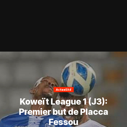
Actualité
Koweït League 1 (J3):
Premier but de Placca
Fessou