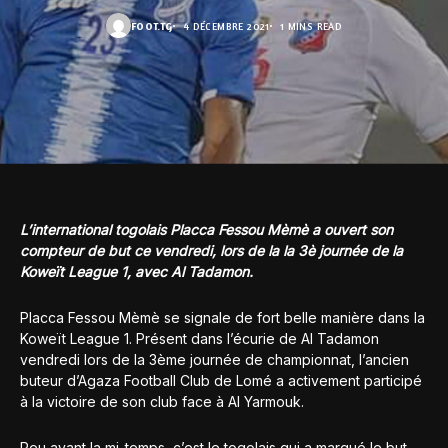
FOOT.TG
4 DÉCEMBRE 2021
1 MINS READ
L’international togolais Placca Fessou Mèmè a ouvert son
compteur de but ce vendredi, lors de la la 3è journée de la
Koweït League 1, avec Al Tadamon.
Placca Fessou Mèmè se signale de fort belle manière dans la
Koweït League 1. Présent dans l’écurie de Al Tadamon
vendredi lors de la 3ème journée de championnat, l’ancien
buteur d’Agaza Football Club de Lomé a activement participé
à la victoire de son club face à Al Yarmouk.
Peu avant la mi-temps, c’est le togolais qui a marqué le but