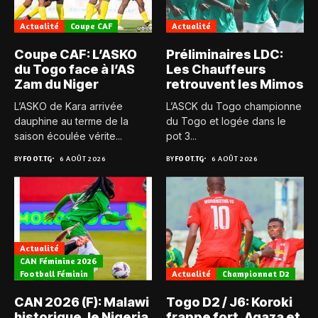
Actualité
Coupe CAF
Actualité
Coupe CAF: L’ASKO
Préliminaires LDC:
du Togo face à l’AS
Les Chauffeurs
Zam du Niger
retrouvent les Mimos
L’ASKO de Kara arrivée
L’ASCK du Togo championne
dauphine au terme de la
du Togo et logée dans le
saison écoulée vérite...
pot 3...
BY
FOOT.TG
6 AOÛT 2026
BY
FOOT.TG
6 AOÛT 2026
Actualité
CAN Féminine 2026
Football Féminin
Actualité
Championnat D2
CAN 2026 (F): Malawi
Togo D2 / J6: Koroki
historique, le Nigeria
frappe fort, Agaza et