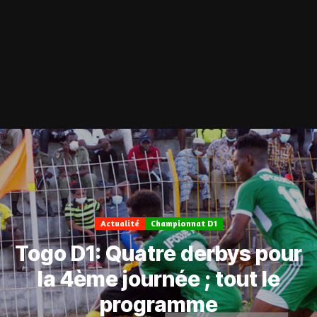
Actualité
Championnat D1
Togo D1: Quatre derbys pour
la 4ème journée ; tout le
programme