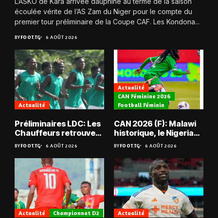
L’ASKO de Kara arrivée dauphine au terme de la saison
écoulée vérite de l’AS Zam du Niger pour le compte du
premier tour préliminaire de la Coupe CAF. Les Kondona...
BY
FOOT.TG
6 AOÛT 2026
Actualité
CAN Féminine 2026
Actualité
Football Féminin
Préliminaires LDC: Les
CAN 2026 (F): Malawi
Chauffeurs retrouvent
historique, le Nigeria
les Mimos
sauvé, la Zambie
BY
FOOT.TG
6 AOÛT 2026
BY
FOOT.TG
6 AOÛT 2026
éliminée
Actualité
Championnat D2
Actualité