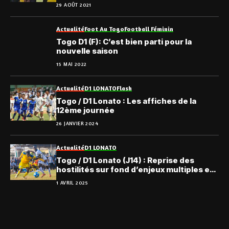
29 AOÛT 2021
Actualité
Foot Au Togo
Football Féminin
Togo D1 (F): C’est bien parti pour la
nouvelle saison
15 MAI 2022
Actualité
D1 LONATO
Flash
Togo / D1 Lonato : Les affiches de la
12ème journée
26 JANVIER 2024
Actualité
D1 LONATO
Togo / D1 Lonato (J14) : Reprise des
hostilités sur fond d’enjeux multiples et
contrastés
1 AVRIL 2025