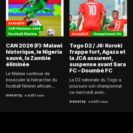
Actualité
CAN Féminine 2026
Football Féminin
Actualité
Championnat D2
CAN 2026 (F): Malawi
Togo D2 / J6: Koroki
historique, le Nigeria
frappe fort, Agaza et
sauvé, la Zambie
la JCA assurent,
éliminée
suspense avant Sara
FC – Doumbé FC
Le Malawi continue de
bousculer la hiérarchie du
La D2 nationale du Togo a
football féminin africain.
poursuivi son championnat
Pour...
ce mercredi avec...
BY
FOOT.TG
6 AOÛT 2026
BY
FOOT.TG
6 AOÛT 2026