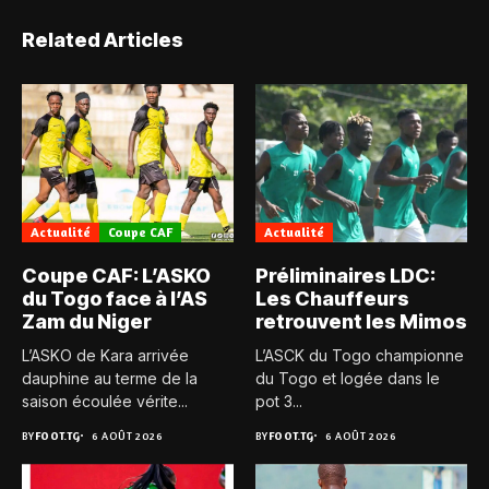
Related Articles
Actualité
Coupe CAF
Actualité
Coupe CAF: L’ASKO
Préliminaires LDC:
du Togo face à l’AS
Les Chauffeurs
Zam du Niger
retrouvent les Mimos
L’ASKO de Kara arrivée
L’ASCK du Togo championne
dauphine au terme de la
du Togo et logée dans le
saison écoulée vérite...
pot 3...
BY
FOOT.TG
6 AOÛT 2026
BY
FOOT.TG
6 AOÛT 2026