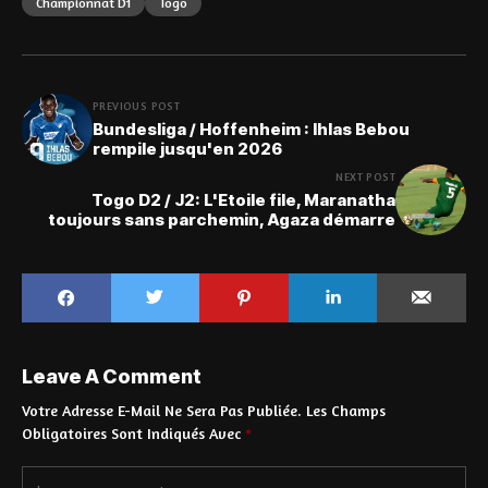
Championnat D1
Togo
PREVIOUS POST
Bundesliga / Hoffenheim : Ihlas Bebou
rempile jusqu'en 2026
NEXT POST
Togo D2 / J2: L'Etoile file, Maranatha
toujours sans parchemin, Agaza démarre
Leave A Comment
Votre Adresse E-Mail Ne Sera Pas Publiée.
Les Champs
Obligatoires Sont Indiqués Avec
*