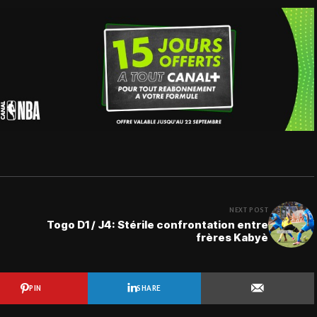
NEXT POST
Togo D1 / J4: Stérile confrontation entre
frères Kabyè
PIN
SHARE