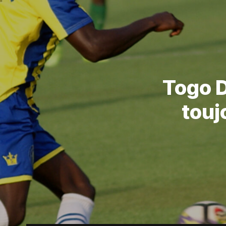
Togo D
touj