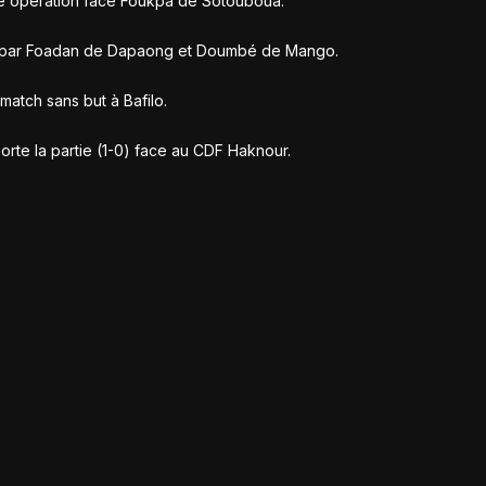
me opération face Foukpa de Sotouboua.
fait par Foadan de Dapaong et Doumbé de Mango.
atch sans but à Bafilo.
te la partie (1-0) face au CDF Haknour.