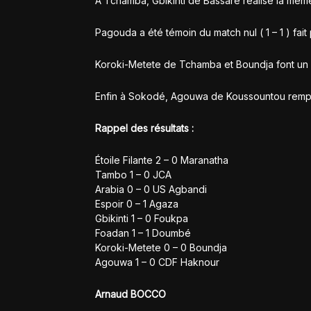
À Tchamba, Gbikinti de Bassare réalise la mê
Pagouda a été témoin du match nul ( 1 – 1 ) 
Koroki-Metete de Tchamba et Boundja font un m
Enfin à Sokodé, Agouwa de Koussountou rempor
Rappel des résultats :
Étoile Filante 2 – 0 Maranatha
Tambo 1 – 0 JCA
Arabia 0 – 0 US Agbandi
Espoir 0 – 1 Agaza
Gbikinti 1 – 0 Foukpa
Foadan 1 – 1 Doumbé
Koroki-Metete 0 – 0 Boundja
Agouwa 1 – 0 CDF Haknour
Arnaud BOCCO