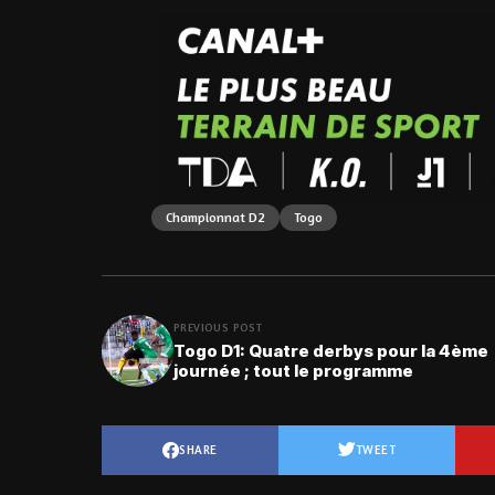
Championnat D2
Togo
PREVIOUS POST
Togo D1: Quatre derbys pour la 4ème
journée ; tout le programme
SHARE
TWEET