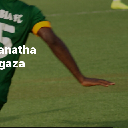
ranatha
Agaza