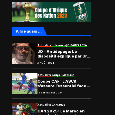
A lire aussi ...
Actualité
Interview
JO PARIS 2024
JO – Antidopage: Le
dispositif expliqué par Dr
Ibrahim Séré
2 AOÛT 2024
Actualité
Coupe CAF
Flash
Coupe CAF : L’ASCK
s’assure l’essentiel face à
l’ASEC
15 SEPTEMBRE 2024
Actualité
CAN 2025
CAN 2025 : Le Maroc en