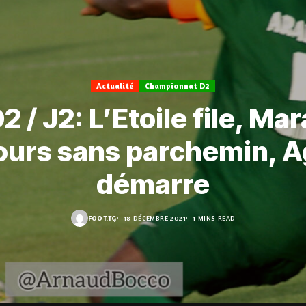
Actualité
Championnat D2
2 / J2: L’Etoile file, Ma
ours sans parchemin, 
démarre
FOOT.TG
18 DÉCEMBRE 2021
1 MINS READ