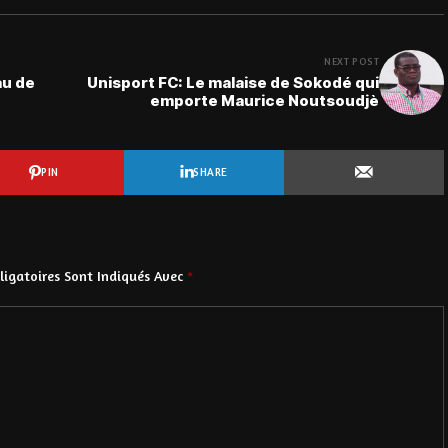
NEXT POST
au de
Unisport FC: Le malaise de Sokodé qui
emporte Maurice Noutsoudjè
PIN
SHARE
igatoires Sont Indiqués Avec
*