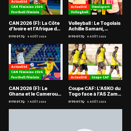
Actualité
CAN Féminine 2026
Actualité
Omnisport
Football Féminin
Volleyball
CAN 2026 (F): La Côte
Volleyball : Le Togolais
d’Ivoire et l’Afrique du
Achille Samani,
Sud tombent
champion du Bénin !
BY
FOOT.TG
9 AOÛT 2026
BY
FOOT.TG
8 AOÛT 2026
Actualité
CAN Féminine 2026
Football Féminin
Actualité
Coupe CAF
CAN 2026 (F): Le
Coupe CAF: L’ASKO du
Ghana et le Cameroun
Togo face à l’AS Zam
en quarts
du Niger
BY
FOOT.TG
7 AOÛT 2026
BY
FOOT.TG
6 AOÛT 2026