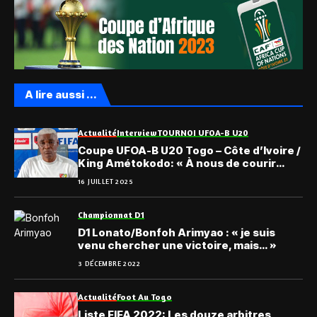
A lire aussi ...
Actualité
Interview
TOURNOI UFOA-B U20
Coupe UFOA-B U20 Togo – Côte d’Ivoire /
King Amétokodo: « À nous de courir
derrière la qualification… »
16 JUILLET 2025
Championnat D1
D1 Lonato/Bonfoh Arimyao : « je suis
venu chercher une victoire, mais… »
3 DÉCEMBRE 2022
Actualité
Foot Au Togo
Liste FIFA 2022: Les douze arbitres