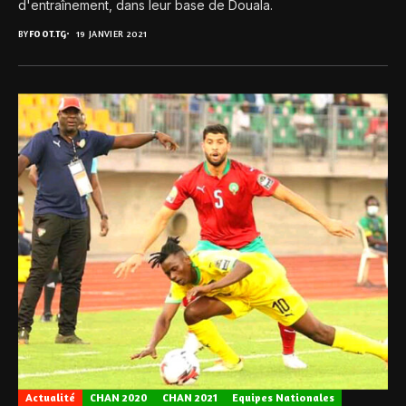
d'entraînement, dans leur base de Douala.
BY
FOOT.TG
19 JANVIER 2021
Actualité
CHAN 2020
CHAN 2021
Equipes Nationales