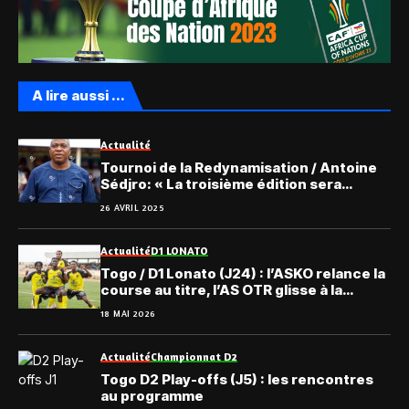
A lire aussi ...
Actualité
Tournoi de la Redynamisation / Antoine
Sédjro: « La troisième édition sera
âprement disputée… »
26 AVRIL 2025
Actualité
D1 LONATO
Togo / D1 Lonato (J24) : l’ASKO relance la
course au titre, l’AS OTR glisse à la
dernière place
18 MAI 2026
Actualité
Championnat D2
Togo D2 Play-offs (J5) : les rencontres
au programme