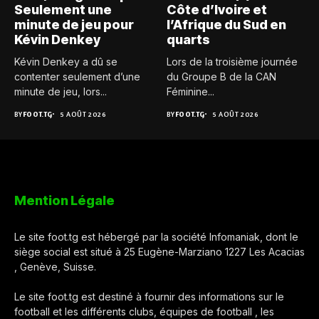
Seulement une
Côte d’Ivoire et
minute de jeu pour
l’Afrique du Sud en
Kévin Denkey
quarts
Kévin Denkey a dû se
Lors de la troisième journée
contenter seulement d’une
du Groupe B de la CAN
minute de jeu, lors...
Féminine...
BY
FOOT.TG
5 AOÛT 2026
BY
FOOT.TG
5 AOÛT 2026
Mention Légale
Le site foot.tg est hébergé par la société Infomaniak, dont le
siège social est situé à 25 Eugène-Marziano 1227 Les Acacias
, Genève, Suisse.
Le site foot.tg est destiné à fournir des informations sur le
football et les différents clubs, équipes de football , les