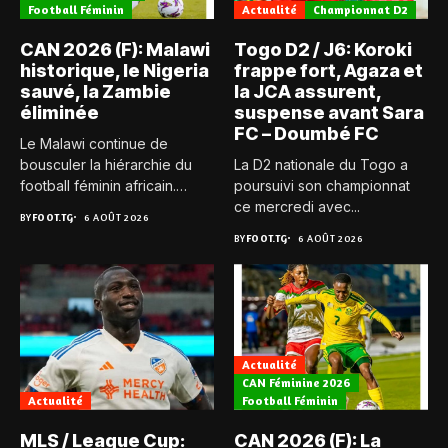
Football Féminin
Actualité
Championnat D2
CAN 2026 (F): Malawi
Togo D2 / J6: Koroki
historique, le Nigeria
frappe fort, Agaza et
sauvé, la Zambie
la JCA assurent,
éliminée
suspense avant Sara
FC – Doumbé FC
Le Malawi continue de
bousculer la hiérarchie du
La D2 nationale du Togo a
football féminin africain.
poursuivi son championnat
Pour...
ce mercredi avec...
BY
FOOT.TG
6 AOÛT 2026
BY
FOOT.TG
6 AOÛT 2026
Actualité
CAN Féminine 2026
Actualité
Football Féminin
MLS / League Cup:
CAN 2026 (F): La