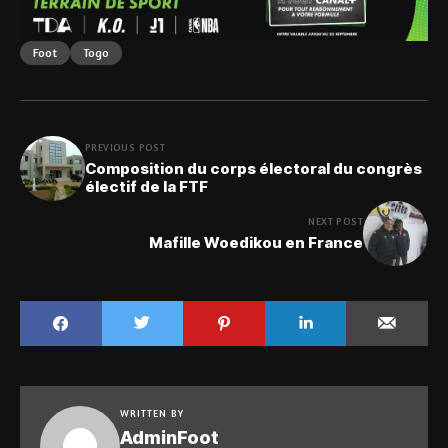
Foot
Togo
PREVIOUS POST
Composition du corps électoral du congrès
électif de la FTF
NEXT POST
Mafille Woedikou en France
WRITTEN BY
AdminFoot