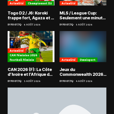
Actualité
Championnat D2
Actualité
Togo D2 / J6: Koroki
MLS / League Cup:
frappe fort, Agaza et la
Seulement une minute
JCA assurent,
de jeu pour Kévin
BY
FOOT.TG
6 AOÛT 2026
BY
FOOT.TG
5 AOÛT 2026
suspense avant Sara
Denkey
FC – Doumbé FC
Actualité
CAN Féminine 2026
Football Féminin
Actualité
Omnisport
CAN 2026 (F): La Côte
Jeux du
d’Ivoire et l’Afrique du
Commonwealth 2026 :
Sud en quarts
« Les médailles ne
BY
FOOT.TG
5 AOÛT 2026
BY
FOOT.TG
4 AOÛT 2026
tombent pas du ciel »,
Benjamin Boukpeti