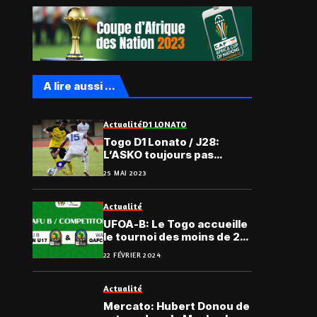
A lire aussi ...
Actualité
D1 LONATO
Togo D1 Lonato / J28:
L’ASKO toujours pas
championne; tous les
25 MAI 2023
résultats
Actualité
UFOA-B: Le Togo accueille
le tournoi des moins de 20
ans
22 FÉVRIER 2024
Actualité
Mercato: Hubert Donou de