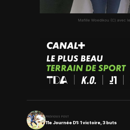
Mafille Woedikou (C) avec l
PREVIOUS POST
11e Journée D1: 1 victoire, 3 buts