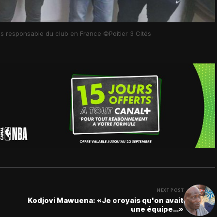
es responsable du club en France ©Poitier 3 Cités
NEXT POST
Kodjovi Mawuena: «Je croyais qu'on avait
une équipe…»