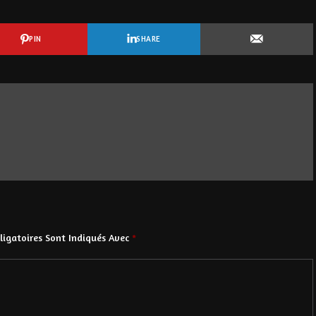
PIN
SHARE
igatoires Sont Indiqués Avec
*