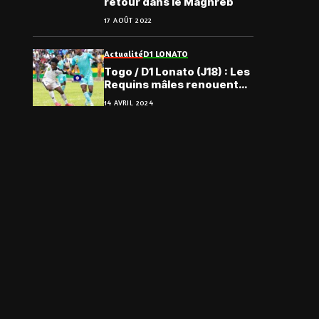
retour dans le Maghreb
17 AOÛT 2022
Actualité
D1 LONATO
Togo / D1 Lonato (J18) : Les
Requins mâles renouent
avec la victoire, le
14 AVRIL 2024
récapitulatif