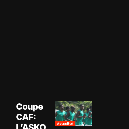
Actualité
Coupe CAF
Actualité
Coupe
CAN Féminine
2026
CAF:
Football
Féminin
Actualité
L’ASKO