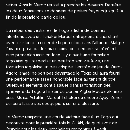
retirer. Ainsi le Maroc réussit à prendre les devants. Derrière
les deux formations se donnent de petites frayeurs jusqu’à la
fin de la première partie de jeu.
Du retour des vestiaires, le Togo affiche de bonnes
intentions avec un Tchakei Marouf entreprenant cherchant
avec insistance à créer de la percution dans l’attaque. Malgré
l’avance prise par les marocains, ces derniers se révèlent
bien prenables mais en face, il y a avait une formation
togolaise qui respectait un peu trop son vis-à-vis, une
formation togolaise un peu crispée. L’entrée en jeu de Ouro-
Agoro Ismaël ne sert pas davantage le Togo qui aura fourni
une performance assez honorable face au tenant du titre.
Quelques éléments sont à saluer dans la formation des
Éperviers du Togo à l’instar du portier Aïgba Moubarak, mais
aussi Moïse Adjahlin, Marouf Tchakéi ou encore Ayayi Zonor
qui aura laissé ses coéquipiers sur une blessure.
Le Maroc remporte une courte victoire face à un Togo qui
découvre pour la première fois le CHAN, de quoi avoir de
l’espoir pour les deux prochaines rencontres à venir.