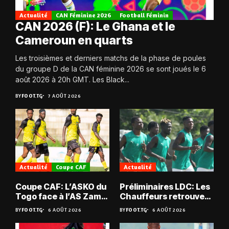
Actualité
CAN Féminine 2026
Football Féminin
CAN 2026 (F): Le Ghana et le
Cameroun en quarts
Les troisièmes et derniers matchs de la phase de poules
du groupe D de la CAN féminine 2026 se sont joués le 6
août 2026 à 20h GMT. Les Black...
BY
FOOT.TG
7 AOÛT 2026
Actualité
Coupe CAF
Actualité
Coupe CAF: L’ASKO du
Préliminaires LDC: Les
Togo face à l’AS Zam
Chauffeurs retrouvent
du Niger
les Mimos
BY
FOOT.TG
6 AOÛT 2026
BY
FOOT.TG
6 AOÛT 2026