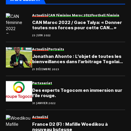
Actualité
CAN Féminine Maroc 2022
Football Féminin
CAN Maroc 2022 / Gace Talya: « Donner
toutes nos forces pour cette CAN… »
23 JUIN 2022
Actualité
Portraits
Jonathan Ahonto : L’objet de toutes les
bienveillances dans l’arbitrage Togolais
contemporain
21 DÉCEMBRE 2023
Partenariat
Des experts Togocom en immersion sur
l’île rouge.
31 JANVIER 2022
Actualité
France D2 (F) : Mafille Woedikou à
nouveau buteuse