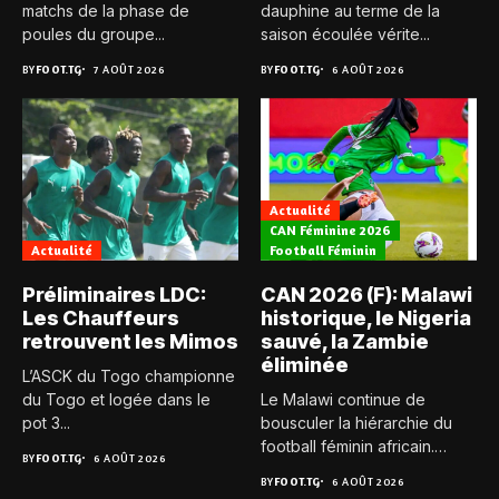
matchs de la phase de
dauphine au terme de la
poules du groupe...
saison écoulée vérite...
BY
FOOT.TG
7 AOÛT 2026
BY
FOOT.TG
6 AOÛT 2026
Actualité
CAN Féminine 2026
Actualité
Football Féminin
Préliminaires LDC:
CAN 2026 (F): Malawi
Les Chauffeurs
historique, le Nigeria
retrouvent les Mimos
sauvé, la Zambie
éliminée
L’ASCK du Togo championne
du Togo et logée dans le
Le Malawi continue de
pot 3...
bousculer la hiérarchie du
football féminin africain.
BY
FOOT.TG
6 AOÛT 2026
Pour...
BY
FOOT.TG
6 AOÛT 2026