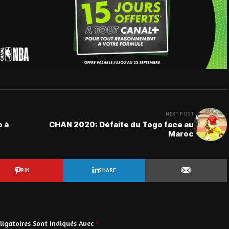
NEXT POST
o à
CHAN 2020: Défaite du Togo face au
Maroc
PIN
SHARE
igatoires Sont Indiqués Avec
*