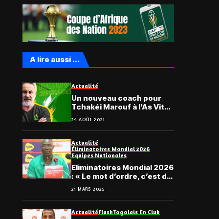
A lire aussi ...
Actualité
Un nouveau coach pour
Tchakéi Marouf à l’As Vita
Club
24 AOÛT 2021
Actualité
Éliminatoires Mondial 2026
Equipes Nationales
Eliminatoires Mondial 2026
: « Le mot d’ordre, c’est de
tout faire pour gagner… »,
21 MARS 2025
Nibombé Daré
Actualité
Flash
Togolais En Club