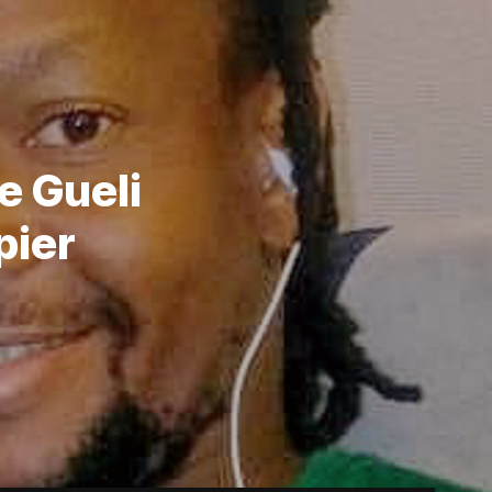
 Gueli
pier