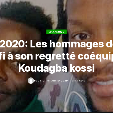
CHAN 2020
2020: Les hommages de
fi à son regretté coéqui
Koudagba kossi
FOOT.TG
18 JANVIER 2021
1 MINS READ