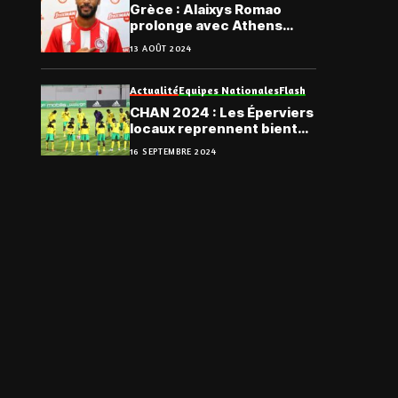
Grèce : Alaixys Romao
prolonge avec Athens
Kallithea jusqu’en 2025
13 AOÛT 2024
Actualité
Equipes Nationales
Flash
CHAN 2024 : Les Éperviers
locaux reprennent bientôt
du service
16 SEPTEMBRE 2024