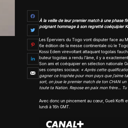
À la veille de leur premier match à une phase f
poignant hommage à son regretté coéquipier Ko
Les Éperviers du Togo vont disputer face au M
6e édition de la messe continentale où le To
Kossi Edem virevoltant attaquant togolais fauché
buteur togolais a rendu l’âme, il y a exactement
Son ami et coéquipier en sélection nationale Gu
ses comptes sociaux:
« Après cette qualificatio
gagner ce trophée pour mon pays que j’aime tan
sort, on joue le premier match de ton CHAN un 
toute ta Nation. Repose en paix mon frère… Tu es
Avec donc un pincement au cœur, Gueli Koffi et
lundi à 16h GMT.