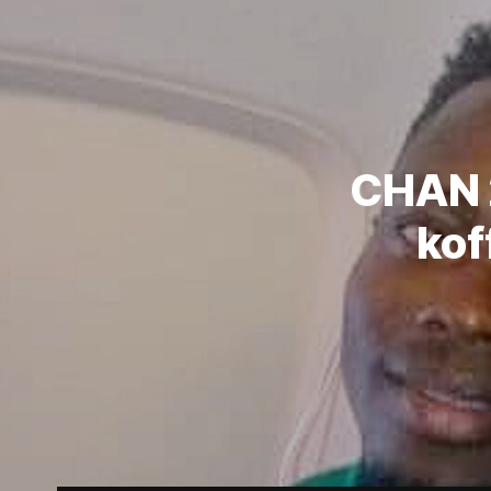
CHAN 
kof