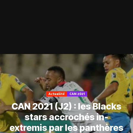
Actualité
CAN 2021
CAN 2021 (J2) : les Blacks
stars accrochés in-
extremis par les panthères