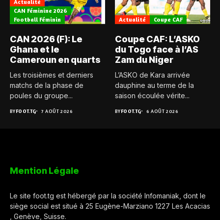
Actualité
CAN Féminine 2026
Football Féminin
Actualité
Coupe CAF
CAN 2026 (F): Le
Coupe CAF: L’ASKO
Ghana et le
du Togo face à l’AS
Cameroun en quarts
Zam du Niger
Les troisièmes et derniers
L’ASKO de Kara arrivée
matchs de la phase de
dauphine au terme de la
poules du groupe...
saison écoulée vérite...
BY
FOOT.TG
7 AOÛT 2026
BY
FOOT.TG
6 AOÛT 2026
Mention Légale
Le site foot.tg est hébergé par la société Infomaniak, dont le
siège social est situé à 25 Eugène-Marziano 1227 Les Acacias
, Genève, Suisse.