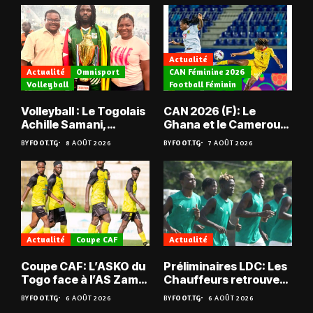
Actualité
Actualité
Omnisport
CAN Féminine 2026
Volleyball
Football Féminin
Volleyball : Le Togolais
CAN 2026 (F): Le
Achille Samani,
Ghana et le Cameroun
champion du Bénin !
en quarts
BY
FOOT.TG
8 AOÛT 2026
BY
FOOT.TG
7 AOÛT 2026
Actualité
Coupe CAF
Actualité
Coupe CAF: L’ASKO du
Préliminaires LDC: Les
Togo face à l’AS Zam
Chauffeurs retrouvent
du Niger
les Mimos
BY
FOOT.TG
6 AOÛT 2026
BY
FOOT.TG
6 AOÛT 2026