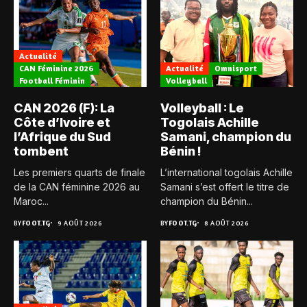
Actualité
CAN Féminine 2026
Actualité
Omnisport
Football Féminin
Volleyball
CAN 2026 (F): La
Volleyball : Le
Côte d’Ivoire et
Togolais Achille
l’Afrique du Sud
Samani, champion du
tombent
Bénin !
Les premiers quarts de finale
L’international togolais Achille
de la CAN féminine 2026 au
Samani s’est offert le titre de
Maroc...
champion du Bénin...
BY
FOOT.TG
9 AOÛT 2026
BY
FOOT.TG
8 AOÛT 2026