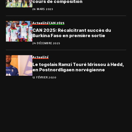
cours de composition
26 MARS 2023
Actualité
CAN 2025
CAN 2025: Récalcitrant succès du
Burkina Faso en première sortie
24 DÉCEMBRE 2025
Actualité
Le togolais Ramzi Touré Idrissou à Hødd,
en Postnordligaen norvégienne
12 FÉVRIER 2020