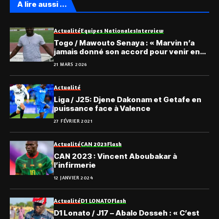
A lire aussi ...
Actualité
Equipes Nationales
Interview
Togo / Mawouto Senaya : « Marvin n’a
jamais donné son accord pour venir en
équipe nationale !»
21 MARS 2026
Actualité
Liga / J25: Djene Dakonam et Getafe en
puissance face à Valence
27 FÉVRIER 2021
Actualité
CAN 2023
Flash
CAN 2023 : Vincent Aboubakar à
l’infirmerie
12 JANVIER 2024
Actualité
D1 LONATO
Flash
D1 Lonato / J17 – Abalo Dosseh : « C’est