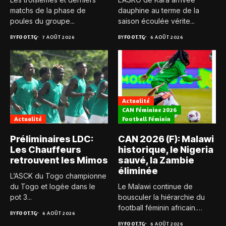
matchs de la phase de
dauphine au terme de la
poules du groupe...
saison écoulée vérite...
BY
FOOT.TG
7 AOÛT 2026
BY
FOOT.TG
6 AOÛT 2026
Actualité
CAN Féminine 2026
Actualité
Football Féminin
Préliminaires LDC:
CAN 2026 (F): Malawi
Les Chauffeurs
historique, le Nigeria
retrouvent les Mimos
sauvé, la Zambie
éliminée
L’ASCK du Togo championne
du Togo et logée dans le
Le Malawi continue de
pot 3...
bousculer la hiérarchie du
football féminin africain.
BY
FOOT.TG
6 AOÛT 2026
Pour...
BY
FOOT.TG
6 AOÛT 2026