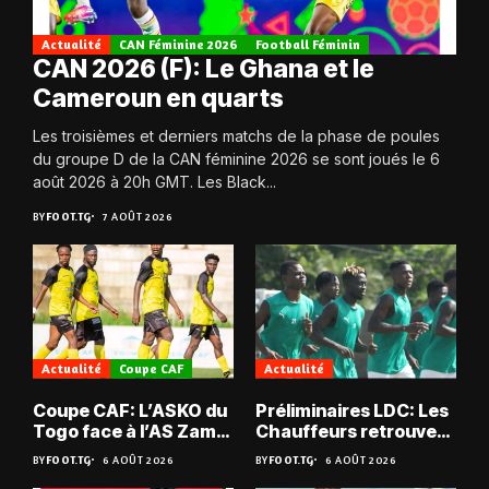
Actualité
CAN Féminine 2026
Football Féminin
CAN 2026 (F): Le Ghana et le
Cameroun en quarts
Les troisièmes et derniers matchs de la phase de poules
du groupe D de la CAN féminine 2026 se sont joués le 6
août 2026 à 20h GMT. Les Black...
BY
FOOT.TG
7 AOÛT 2026
Actualité
Coupe CAF
Actualité
Coupe CAF: L’ASKO du
Préliminaires LDC: Les
Togo face à l’AS Zam
Chauffeurs retrouvent
du Niger
les Mimos
BY
FOOT.TG
6 AOÛT 2026
BY
FOOT.TG
6 AOÛT 2026