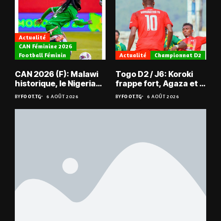
Actualité
CAN Féminine 2026
Football Féminin
Actualité
Championnat D2
CAN 2026 (F): Malawi
Togo D2 / J6: Koroki
historique, le Nigeria
frappe fort, Agaza et la
sauvé, la Zambie
JCA assurent,
BY
FOOT.TG
6 AOÛT 2026
BY
FOOT.TG
6 AOÛT 2026
éliminée
suspense avant Sara
FC – Doumbé FC