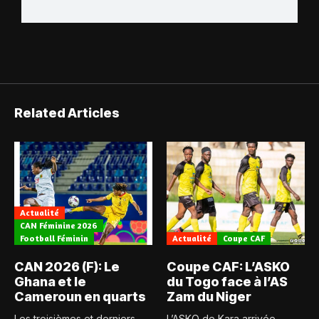
Related Articles
Actualité
CAN Féminine 2026
Football Féminin
Actualité
Coupe CAF
CAN 2026 (F): Le
Coupe CAF: L’ASKO
Ghana et le
du Togo face à l’AS
Cameroun en quarts
Zam du Niger
Les troisièmes et derniers
L’ASKO de Kara arrivée