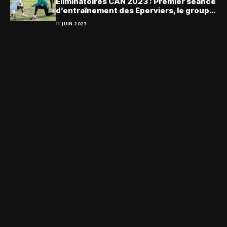
Eliminatoires CAN 2023 : Premier séance
d’entraînement des Eperviers, le groupe
presque au complet
11 JUIN 2023