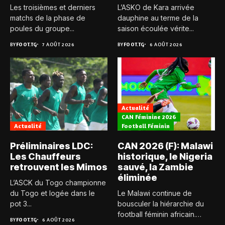
Les troisièmes et derniers
L’ASKO de Kara arrivée
matchs de la phase de
dauphine au terme de la
poules du groupe...
saison écoulée vérite...
BY
FOOT.TG
7 AOÛT 2026
BY
FOOT.TG
6 AOÛT 2026
Actualité
CAN Féminine 2026
Actualité
Football Féminin
Préliminaires LDC:
CAN 2026 (F): Malawi
Les Chauffeurs
historique, le Nigeria
retrouvent les Mimos
sauvé, la Zambie
éliminée
L’ASCK du Togo championne
du Togo et logée dans le
Le Malawi continue de
pot 3...
bousculer la hiérarchie du
football féminin africain.
BY
FOOT.TG
6 AOÛT 2026
Pour...