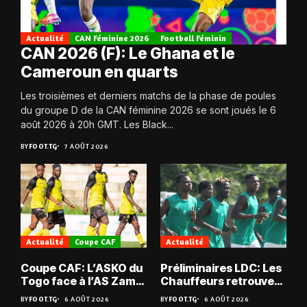
Actualité
CAN Féminine 2026
Football Féminin
CAN 2026 (F): Le Ghana et le
Cameroun en quarts
Les troisièmes et derniers matchs de la phase de poules
du groupe D de la CAN féminine 2026 se sont joués le 6
août 2026 à 20h GMT. Les Black...
BY
FOOT.TG
7 AOÛT 2026
Actualité
Coupe CAF
Actualité
Coupe CAF: L’ASKO du
Préliminaires LDC: Les
Togo face à l’AS Zam
Chauffeurs retrouvent
du Niger
les Mimos
BY
FOOT.TG
6 AOÛT 2026
BY
FOOT.TG
6 AOÛT 2026