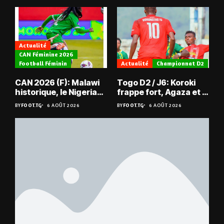
Actualité
CAN Féminine 2026
Football Féminin
Actualité
Championnat D2
CAN 2026 (F): Malawi
Togo D2 / J6: Koroki
historique, le Nigeria
frappe fort, Agaza et la
sauvé, la Zambie
JCA assurent,
BY
FOOT.TG
6 AOÛT 2026
BY
FOOT.TG
6 AOÛT 2026
éliminée
suspense avant Sara
FC – Doumbé FC