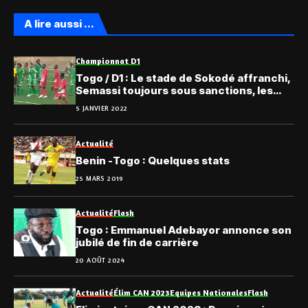
A lire aussi ...
Championnat D1
Togo / D1 : Le stade de Sokodé affranchi,
Semassi toujours sous sanctions, les
officiels suspendus
5 JANVIER 2022
Actualité
Benin -Togo : Quelques stats
25 MARS 2019
Actualité
Flash
Togo : Emmanuel Adebayor annonce son
jubilé de fin de carrière
20 AOÛT 2024
Actualité
Élim CAN 2023
Equipes Nationales
Flash