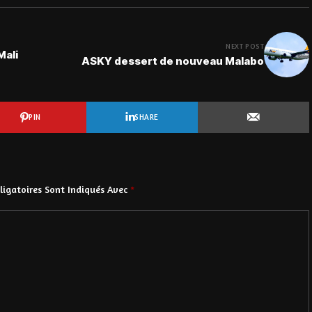
NEXT POST
Mali
ASKY dessert de nouveau Malabo
PIN
SHARE
igatoires Sont Indiqués Avec
*