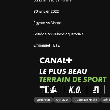
Burkina Faso vs Tunisie
30 janvier 2022
Egypte vs Maroc
Sénégal vs Guinée équatoriale
Emmanuel TETE
Cameroun
CAN 2021
Quarts De Finale
Séné