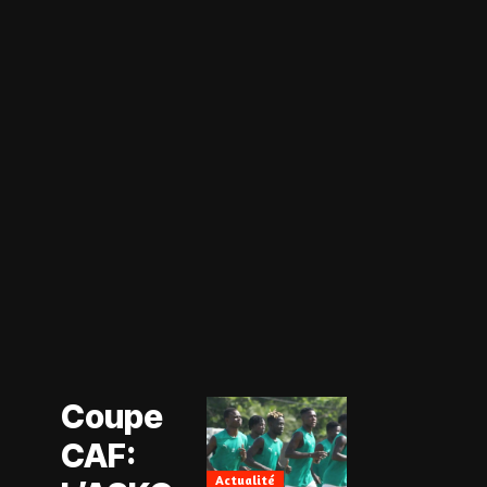
Actualité
Coupe CAF
Actualité
Coupe
CAN Féminine
2026
CAF:
Football
Féminin
Actualité