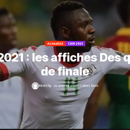
Actualité
CAN 2021
021 : les affiches Des 
de finale
FOOT.TG
26 JANVIER 2022
1 MINS READ