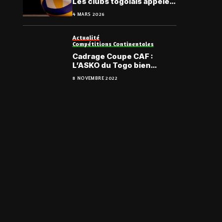
Les clubs togolais appelés
à rebondir à Accra
4 MARS 2026
Actualité
Compétitions Continentales
Cadrage Coupe CAF :
L’ASKO du Togo bien
arrivée à Sfax
8 NOVEMBRE 2022