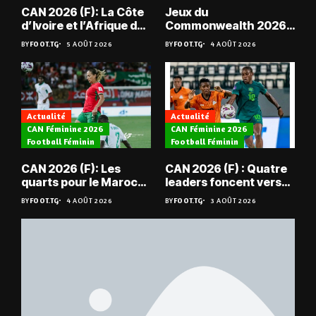
CAN 2026 (F): La Côte
Jeux du
d’Ivoire et l’Afrique du
Commonwealth 2026 :
Sud en quarts
« Les médailles ne
BY
FOOT.TG
5 AOÛT 2026
BY
FOOT.TG
4 AOÛT 2026
tombent pas du ciel »,
Benjamin Boukpeti
Actualité
Actualité
CAN Féminine 2026
CAN Féminine 2026
Football Féminin
Football Féminin
CAN 2026 (F): Les
CAN 2026 (F) : Quatre
quarts pour le Maroc
leaders foncent vers
et l’Algérie
les quarts
BY
FOOT.TG
4 AOÛT 2026
BY
FOOT.TG
3 AOÛT 2026