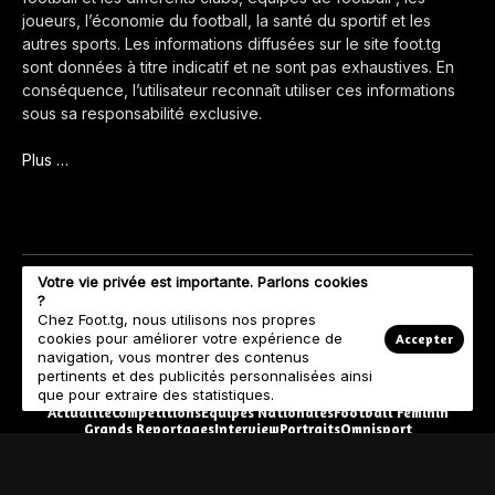
joueurs, l’économie du football, la santé du sportif et les
autres sports. Les informations diffusées sur le site foot.tg
sont données à titre indicatif et ne sont pas exhaustives. En
conséquence, l’utilisateur reconnaît utiliser ces informations
sous sa responsabilité exclusive.
Plus …
Votre vie privée est importante. Parlons cookies
?
Chez Foot.tg, nous utilisons nos propres
cookies pour améliorer votre expérience de
Accepter
navigation, vous montrer des contenus
pertinents et des publicités personnalisées ainsi
que pour extraire des statistiques.
Actualité
Compétitions
Equipes Nationales
Football Féminin
Grands Reportages
Interview
Portraits
Omnisport
© Copyright 2023 Foot.tg