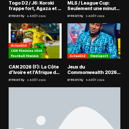
Togo D2 / J6: Koroki
MLS / League Cup:
frappe fort, Agaza et la
Seulement une minute
JCA assurent,
de jeu pour Kévin
BY
FOOT.TG
6 AOÛT 2026
BY
FOOT.TG
5 AOÛT 2026
suspense avant Sara
Denkey
FC – Doumbé FC
Actualité
CAN Féminine 2026
Football Féminin
Actualité
Omnisport
CAN 2026 (F): La Côte
Jeux du
d’Ivoire et l’Afrique du
Commonwealth 2026 :
Sud en quarts
« Les médailles ne
BY
FOOT.TG
5 AOÛT 2026
BY
FOOT.TG
4 AOÛT 2026
tombent pas du ciel »,
Benjamin Boukpeti