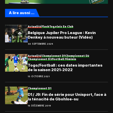
A lire aussi ...
Actualité
Flash
Togolais En Club
Belgique Jupiler Pro League : Kevin
Denkey à nouveau buteur (Vidéo)
30 SEPTEMBRE 2024
Actualité
Championnat D1
Championnat D2
Championnat D3
Football Féminin
Togo/Football : ces dates importantes
de la saison 2021-2022
15 OCTOBRE 2021
Championnat D1
D1 / J9: Fin de série pour Unisport, face à
la ténacité de Gbohloe-su
16 DÉCEMBRE 2019