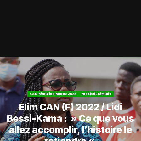
CAN Féminine Maroc 2022
Football Féminin
Elim CAN (F) 2022 / Lidi
Bessi-Kama : » Ce que vous
allez accomplir, l’histoire le