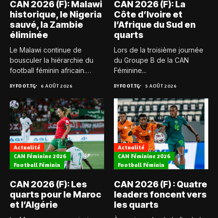
CAN 2026 (F): Malawi
CAN 2026 (F): La
historique, le Nigeria
Côte d’Ivoire et
sauvé, la Zambie
l’Afrique du Sud en
éliminée
quarts
Le Malawi continue de
Lors de la troisième journée
bousculer la hiérarchie du
du Groupe B de la CAN
football féminin africain.
Féminine...
Pour...
BY
FOOT.TG
6 AOÛT 2026
BY
FOOT.TG
5 AOÛT 2026
Actualité
Actualité
CAN Féminine 2026
CAN Féminine 2026
Football Féminin
Football Féminin
CAN 2026 (F): Les
CAN 2026 (F) : Quatre
quarts pour le Maroc
leaders foncent vers
et l’Algérie
les quarts