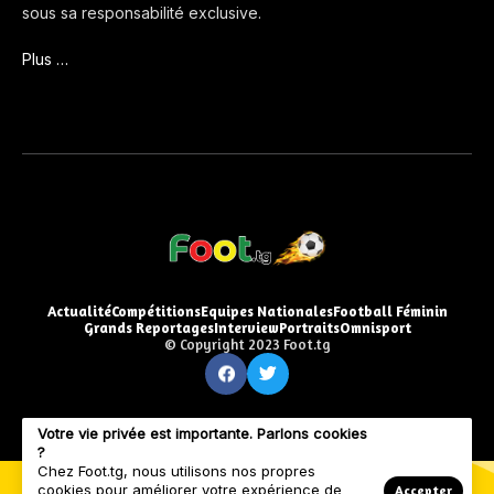
sous sa responsabilité exclusive.
Plus …
Actualité
Compétitions
Equipes Nationales
Football Féminin
Grands Reportages
Interview
Portraits
Omnisport
© Copyright 2023 Foot.tg
Votre vie privée est importante. Parlons cookies
?
Chez Foot.tg, nous utilisons nos propres
cookies pour améliorer votre expérience de
Accepter