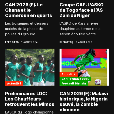
CAN 2026 (F): Le
Coupe CAF: L’ASKO
Ghana et le
du Togo face à l’AS
Cameroun en quarts
Zam du Niger
Les troisièmes et derniers
L’ASKO de Kara arrivée
matchs de la phase de
dauphine au terme de la
poules du groupe...
saison écoulée vérite...
BY
FOOT.TG
7 AOÛT 2026
BY
FOOT.TG
6 AOÛT 2026
Actualité
CAN Féminine 2026
Actualité
Football Féminin
Préliminaires LDC:
CAN 2026 (F): Malawi
Les Chauffeurs
historique, le Nigeria
retrouvent les Mimos
sauvé, la Zambie
éliminée
L’ASCK du Togo championne