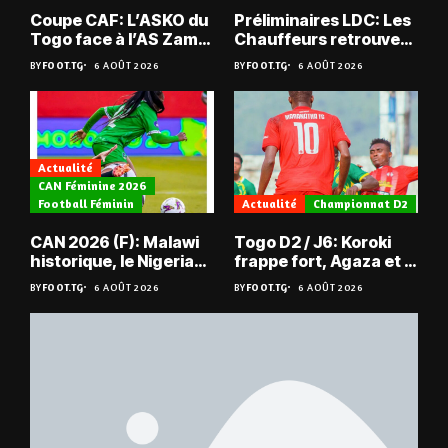
Coupe CAF: L’ASKO du
Préliminaires LDC: Les
Togo face à l’AS Zam
Chauffeurs retrouvent
du Niger
les Mimos
BY
FOOT.TG
6 AOÛT 2026
BY
FOOT.TG
6 AOÛT 2026
Actualité
CAN Féminine 2026
Football Féminin
Actualité
Championnat D2
CAN 2026 (F): Malawi
Togo D2 / J6: Koroki
historique, le Nigeria
frappe fort, Agaza et la
sauvé, la Zambie
JCA assurent,
BY
FOOT.TG
6 AOÛT 2026
BY
FOOT.TG
6 AOÛT 2026
éliminée
suspense avant Sara
FC – Doumbé FC