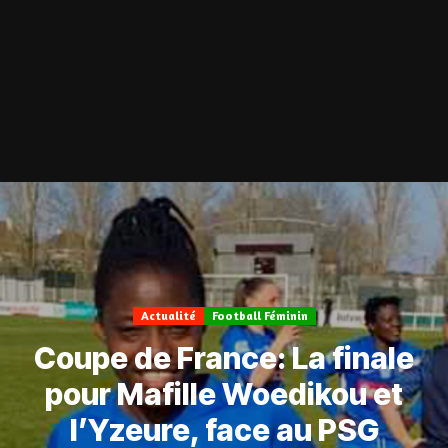
Actualité
Football Féminin
Coupe de France: La finale
pour Mafille Woedikou et
l’Yzeure, face au PSG