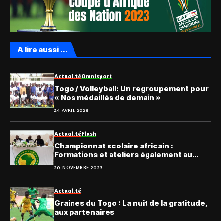
A lire aussi ...
Actualité
Omnisport
Togo / Volleyball: Un regroupement pour
« Nos médaillés de demain »
24 AVRIL 2025
Actualité
Flash
Championnat scolaire africain :
Formations et ateliers également au
menu
20 NOVEMBRE 2023
Actualité
Graines du Togo : La nuit de la gratitude,
aux partenaires