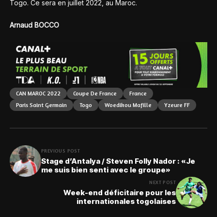
Togo. Ce sera en juillet 2022, au Maroc.
Arnaud BOCCO
CAN MAROC 2022
Coupe De France
France
Paris Saint Germain
Togo
Woedikou Mafille
Yzeure FF
PREVIOUS POST
Stage d’Antalya / Steven Folly Nador : «Je
me suis bien senti avec le groupe»
NEXT POST
Week-end déficitaire pour les
internationales togolaises