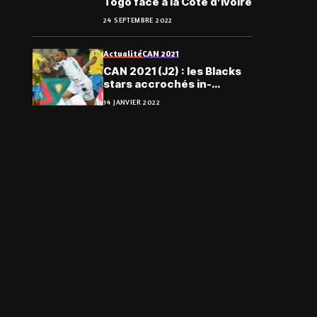
Togo face à la Côte d’Ivoire
24 SEPTEMBRE 2022
Actualité
CAN 2021
CAN 2021 (J2) : les Blacks
stars accrochés in-
extremis par les panthères
14 JANVIER 2022