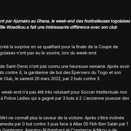
ant par Ajumako au Ghana, le week-end des footballeuses togolaises
fille Woedikou a fait une intéressante différence avec son club
créé la surprise en se qualifiant pour la finale de la Coupe de
olaises n’ont pas eu le sourire, lors du week-end.
b de Saint-Denis n’ont pas connu une heureuse semaine. Après avoir
buts contre 4, la gardienne de but des Éperviers du Togo et son
é Club, le samedi 26 mars 2022, par 2 buts contre 3.
 week-end n’a pas été très reluisant pour Soccer Intellectuals non
 à Police Ladies qui a gagné par 3 buts à 2. L’ancienne joueuse des
AH ne connaît plus la saveur de la victoire. Après s’être inclinée
dia par 0 but contre 3 puis face à Atlas 05 Fkih Ben Salah par 1
tte Gnintegma, Amiratou N’djambara et Constance Adjikou a de