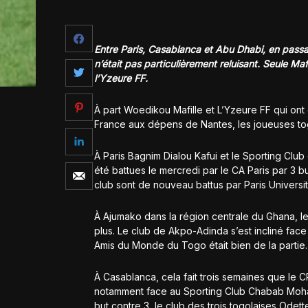
Entre Paris, Casablanca et Abu Dhabi, en pass
n’était pas particulièrement reluisant. Seule Ma
l’Yzeure FF.
À part Woedikou Mafille et L’Yzeure FF qui ont 
France aux dépens de Nantes, les joueuses tog
À Paris Bagnim Dialou Kafui et le Sporting Clu
été battues le mercredi par le CA Paris par 3 
club sont de nouveau battus par Paris Universit
À Ajumako dans la région centrale du Ghana, le
plus. Le club de Akpo-Adinda s’est incliné face
Amis du Monde du Togo était bien de la partie.
À Casablanca, cela fait trois semaines que le CR
notamment face au Sporting Club Chabab Mohame
but contre 3, le club des trois togolaises Ode