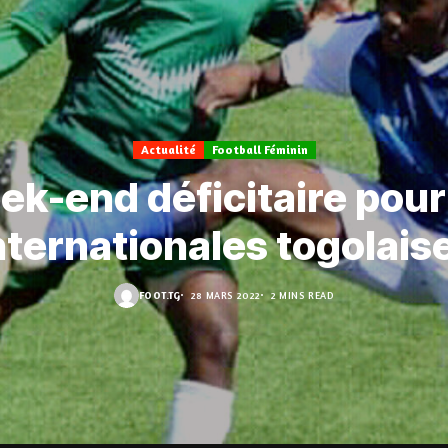
Actualité
Football Féminin
k-end déficitaire pour
nternationales togolais
FOOT.TG
28 MARS 2022
2 MINS READ