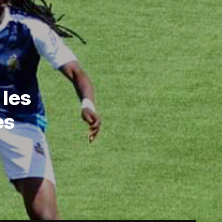
 les
es