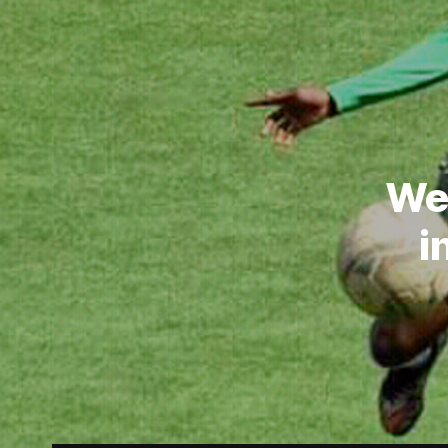
Wee
i