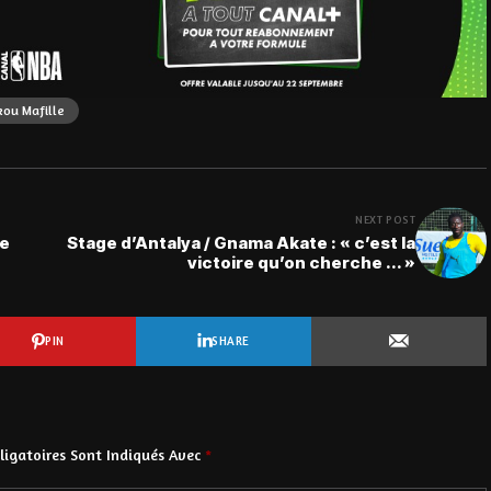
ou Mafille
NEXT POST
le
Stage d’Antalya / Gnama Akate : « c’est la
victoire qu’on cherche ... »
PIN
SHARE
igatoires Sont Indiqués Avec
*