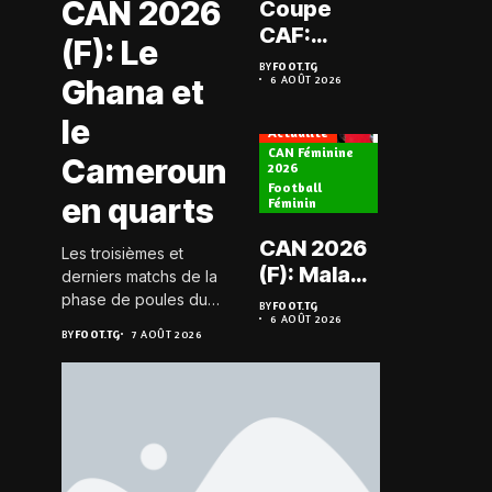
CAN 2026
Coupe
Prélimi
CAF:
(F): Le
LDC: L
L’ASKO du
BY
FOOT.TG
Chauff
Ghana et
6 AOÛT 2026
Togo face
BY
FOOT.TG
6 AOÛT 202
retrou
à l’AS Zam
le
les Mi
Actualité
du Niger
CAN Féminine
Cameroun
2026
Football
Actualité
en quarts
Féminin
Championn
CAN 2026
Les troisièmes et
Togo D2
(F): Malawi
derniers matchs de la
Koroki
historique,
phase de poules du
BY
FOOT.TG
frappe 
6 AOÛT 2026
groupe D de la CAN
le Nigeria
BY
FOOT.TG
BY
FOOT.TG
7 AOÛT 2026
6 AOÛT 202
Agaza e
féminine 2026 se sont
sauvé, la
JCA
joués le 6 août 2026 à
Zambie
20h GMT. Les Black...
assure
éliminée
suspe
avant S
FC – D