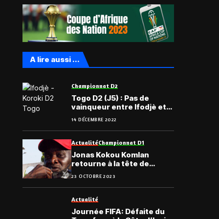
A lire aussi ...
Championnat D2
Togo D2 (J5) : Pas de
vainqueur entre Ifodjè et
Koroki Métété
14 DÉCEMBRE 2022
Actualité
Championnat D1
Jonas Kokou Komlan
retourne à la tête de
l’ASCK
23 OCTOBRE 2023
Actualité
Journée FIFA: Défaite du