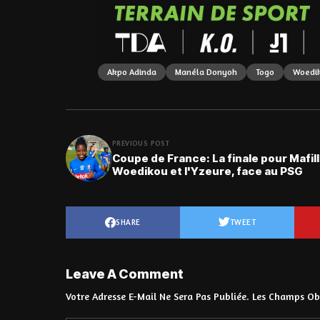
Akpo Adinda
Manéla Donyoh
Togo
Woedik
PREVIOUS POST
Coupe de France: La finale pour Mafil
Woedikou et l'Yzeure, face au PSG
SHARE
TWEET
Leave A Comment
Votre Adresse E-Mail Ne Sera Pas Publiée.
Les Champs Obl