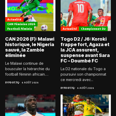
Actualité
CAN Féminine 2026
Football Féminin
Actualité
Championnat D2
CAN 2026 (F): Malawi
Togo D2 / J6: Koroki
historique, le Nigeria
frappe fort, Agaza et
sauvé, la Zambie
la JCA assurent,
éliminée
suspense avant Sara
FC – Doumbé FC
Le Malawi continue de
bousculer la hiérarchie du
La D2 nationale du Togo a
football féminin africain.
poursuivi son championnat
Pour...
ce mercredi avec...
BY
FOOT.TG
6 AOÛT 2026
BY
FOOT.TG
6 AOÛT 2026