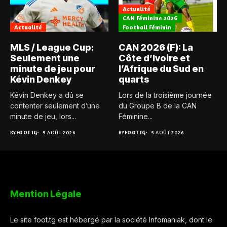
Actualité
CAN Féminine 2026
Actualité
Football Féminin
MLS / League Cup:
CAN 2026 (F): La
Seulement une
Côte d’Ivoire et
minute de jeu pour
l’Afrique du Sud en
Kévin Denkey
quarts
Kévin Denkey a dû se
Lors de la troisième journée
contenter seulement d’une
du Groupe B de la CAN
minute de jeu, lors...
Féminine...
BY
FOOT.TG
5 AOÛT 2026
BY
FOOT.TG
5 AOÛT 2026
Mention Légale
Le site foot.tg est hébergé par la société Infomaniak, dont le