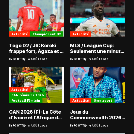
Actualité
Championnat D2
Actualité
Togo D2 / J6: Koroki
MLS / League Cup:
frappe fort, Agaza et la
Seulement une minute
JCA assurent,
de jeu pour Kévin
BY
FOOT.TG
6 AOÛT 2026
BY
FOOT.TG
5 AOÛT 2026
suspense avant Sara
Denkey
FC – Doumbé FC
Actualité
CAN Féminine 2026
Football Féminin
Actualité
Omnisport
CAN 2026 (F): La Côte
Jeux du
d’Ivoire et l’Afrique du
Commonwealth 2026 :
Sud en quarts
« Les médailles ne
BY
FOOT.TG
5 AOÛT 2026
BY
FOOT.TG
4 AOÛT 2026
tombent pas du ciel »,