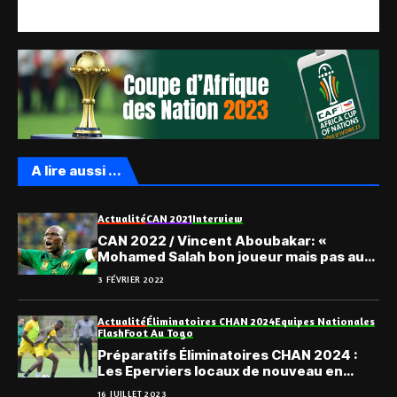
A lire aussi ...
Actualité
CAN 2021
Interview
CAN 2022 / Vincent Aboubakar: «
Mohamed Salah bon joueur mais pas au
niveau de Mbappé »
3 FÉVRIER 2022
Actualité
Éliminatoires CHAN 2024
Equipes Nationales
Flash
Foot Au Togo
Préparatifs Éliminatoires CHAN 2024 :
Les Eperviers locaux de nouveau en
stage
16 JUILLET 2023