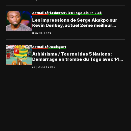
Actualité
Flash
Interview
Togolais En Club
Les impressions de Serge Akakpo sur
Kevin Denkey, actuel 2ème meilleur
buteur d’Europe
8 AVRIL 2024
Actualité
Omnisport
Athlétisme / Tournoi des 5 Nations :
Démarrage en trombe du Togo avec 14
médailles
26 JUILLET 2026