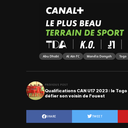
Abu Dhabi
Al Ain FC
Manéla Donyoh
Togo
PREVIOUS POST
Qualifications CAN U17 2023 : le Togo
défier son voisin de l'ouest
SHARE
TWEET