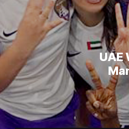
UAE 
Man