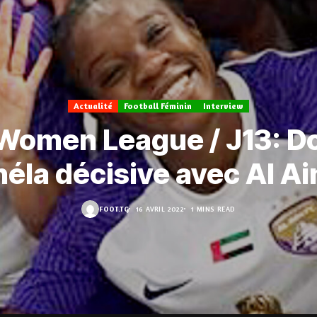
Actualité
Football Féminin
Interview
Women League / J13: D
éla décisive avec Al Ai
FOOT.TG
16 AVRIL 2022
1 MINS READ