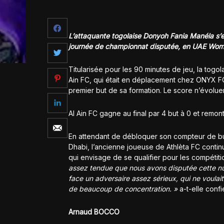
L’attaquante togolaise Donyoh Fania Manéla s’es
journée de championnat disputée, en UAE Wo
Titularisée pour les 90 minutes de jeu, la togo
Ain FC, qui était en déplacement chez ONYX FC.
premier but de sa formation. Le score n’évoluer
Al Ain FC gagne au final par 4 but à 0 et rem
En attendant de débloquer son compteur de bu
Dhabi, l’ancienne joueuse de Athlèta FC continu
qui envisage de se qualifier pour les compétitio
assez tendue que nous avons disputée cette nu
face un adversaire assez sérieux, qui ne voulait r
de beaucoup de concentration. »
a-t-elle confié
Arnaud BOCCO