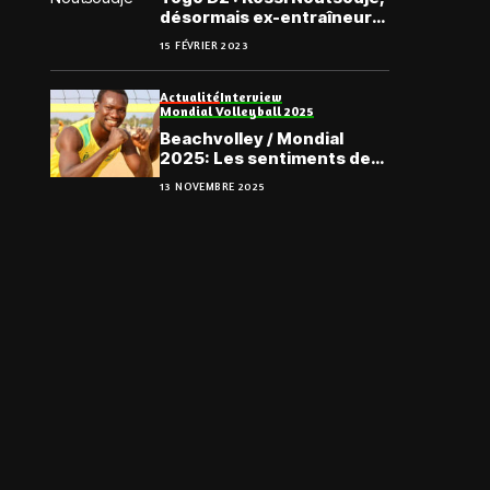
désormais ex-entraîneur
de la JCA
15 FÉVRIER 2023
Actualité
Interview
Mondial Volleyball 2025
Beachvolley / Mondial
2025: Les sentiments de
Bruno Kotoka, à Adélaïde
13 NOVEMBRE 2025