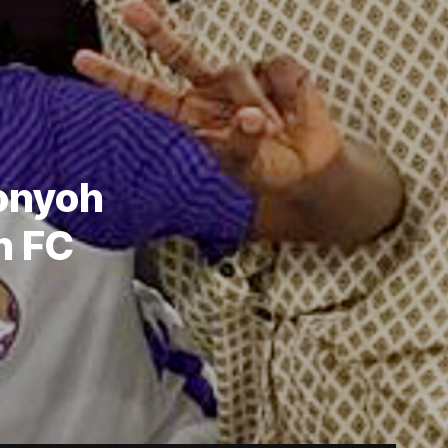
onyoh
n FC