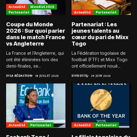
Actualité
Mondial 2026
Partenariat
Actualité
Partenariat
Coupe du Monde
Partenariat : Les
2026 : Sur quoi parier
jeunes talents au
dans le match France
cœur du pari de Mixx
vs Angleterre
Togo
La France et l’Angleterre, qui
La Fédération togolaise de
ont été éliminées lors des
football (FTF) et Mixx Togo
demi-finales, se...
ont officiellement noué...
BY
LA RÉDACTION
18 JUILLET 2026
BY
FOOT.TG
29 JUIN 2026
Actualité
Partenariat
Actualité
Partenariat