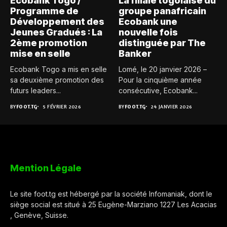
Ecobank Togo /
La filiale togolaise du
Programme de
groupe panafricain
Développement des
Ecobank une
Jeunes Gradués : La
nouvelle fois
2ème promotion
distinguée par The
mise en selle
Banker
Ecobank Togo a mis en selle
Lomé, le 20 janvier 2026 –
sa deuxième promotion des
Pour la cinquième année
futurs leaders...
consécutive, Ecobank...
BY
FOOT.TG
5 FÉVRIER 2026
BY
FOOT.TG
24 JANVIER 2026
Mention Légale
Le site foot.tg est hébergé par la société Infomaniak, dont le
siège social est situé à 25 Eugène-Marziano 1227 Les Acacias
, Genève, Suisse.