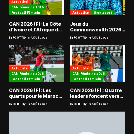
Actualité
CAN Féminine 2026
Football Féminin
Actualité
Omnisport
CAN 2026 (F): La Côte
Jeux du
d’Ivoire et l’Afrique du
Commonwealth 2026 :
Sud en quarts
« Les médailles ne
BY
FOOT.TG
5 AOÛT 2026
BY
FOOT.TG
4 AOÛT 2026
tombent pas du ciel »,
Benjamin Boukpeti
Actualité
Actualité
CAN Féminine 2026
CAN Féminine 2026
Football Féminin
Football Féminin
CAN 2026 (F): Les
CAN 2026 (F) : Quatre
quarts pour le Maroc
leaders foncent vers
et l’Algérie
les quarts
BY
FOOT.TG
4 AOÛT 2026
BY
FOOT.TG
3 AOÛT 2026