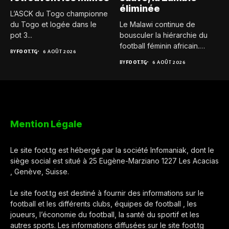
éliminée
L’ASCK du Togo championne
du Togo et logée dans le
Le Malawi continue de
pot 3...
bousculer la hiérarchie du
football féminin africain.
BY
FOOT.TG
6 AOÛT 2026
Pour...
BY
FOOT.TG
6 AOÛT 2026
Mention Légale
Le site foot.tg est hébergé par la société Infomaniak, dont le
siège social est situé à 25 Eugène-Marziano 1227 Les Acacias
, Genève, Suisse.
Le site foot.tg est destiné à fournir des informations sur le
football et les différents clubs, équipes de football , les
joueurs, l’économie du football, la santé du sportif et les
autres sports. Les informations diffusées sur le site foot.tg