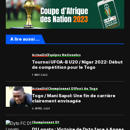
A lire aussi ...
Actualité
Equipes Nationales
Tournoi UFOA-B U20 / Niger 2022: Début
de compétition pour le Togo
7 MAI 2022
Actualité
Championnat D1
Foot Au Togo
Togo / Mani Sapol: Une fin de carrière
clairement envisagée
5 AVRIL 2021
Championnat D1
D1 Lonato : Victoire de Dyto face à Anges