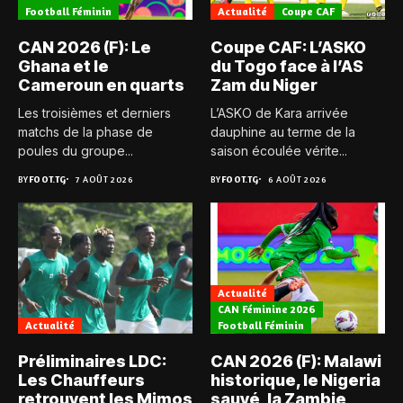
Football Féminin
Actualité
Coupe CAF
CAN 2026 (F): Le
Coupe CAF: L’ASKO
Ghana et le
du Togo face à l’AS
Cameroun en quarts
Zam du Niger
Les troisièmes et derniers
L’ASKO de Kara arrivée
matchs de la phase de
dauphine au terme de la
poules du groupe...
saison écoulée vérite...
BY
FOOT.TG
7 AOÛT 2026
BY
FOOT.TG
6 AOÛT 2026
Actualité
CAN Féminine 2026
Actualité
Football Féminin
Préliminaires LDC:
CAN 2026 (F): Malawi
Les Chauffeurs
historique, le Nigeria
retrouvent les Mimos
sauvé, la Zambie