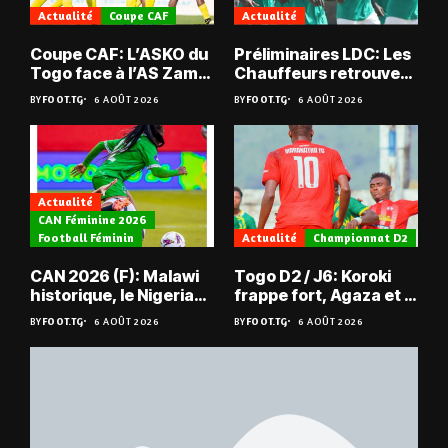
Actualité
Coupe CAF
Actualité
Coupe CAF: L’ASKO du
Préliminaires LDC: Les
Togo face à l’AS Zam
Chauffeurs retrouvent
du Niger
les Mimos
BY
FOOT.TG
6 AOÛT 2026
BY
FOOT.TG
6 AOÛT 2026
Actualité
CAN Féminine 2026
Football Féminin
Actualité
Championnat D2
CAN 2026 (F): Malawi
Togo D2 / J6: Koroki
historique, le Nigeria
frappe fort, Agaza et la
sauvé, la Zambie
JCA assurent,
BY
FOOT.TG
6 AOÛT 2026
BY
FOOT.TG
6 AOÛT 2026
éliminée
suspense avant Sara
FC – Doumbé FC