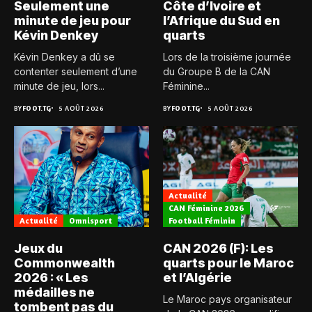
Seulement une
Côte d’Ivoire et
minute de jeu pour
l’Afrique du Sud en
Kévin Denkey
quarts
Kévin Denkey a dû se
Lors de la troisième journée
contenter seulement d’une
du Groupe B de la CAN
minute de jeu, lors...
Féminine...
BY
FOOT.TG
5 AOÛT 2026
BY
FOOT.TG
5 AOÛT 2026
Actualité
CAN Féminine 2026
Actualité
Omnisport
Football Féminin
Jeux du
CAN 2026 (F): Les
Commonwealth
quarts pour le Maroc
2026 : « Les
et l’Algérie
médailles ne
Le Maroc pays organisateur
tombent pas du