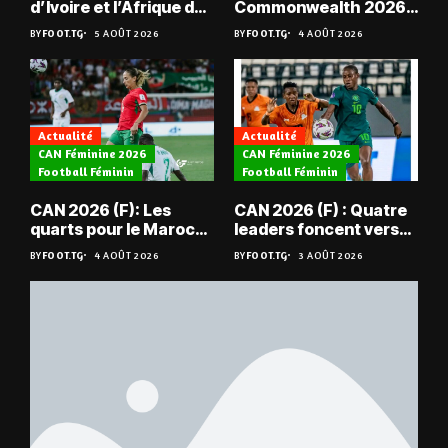
d’Ivoire et l’Afrique du
Commonwealth 2026 :
Sud en quarts
« Les médailles ne
BY
FOOT.TG
5 AOÛT 2026
BY
FOOT.TG
4 AOÛT 2026
tombent pas du ciel »,
Benjamin Boukpeti
Actualité
Actualité
CAN Féminine 2026
CAN Féminine 2026
Football Féminin
Football Féminin
CAN 2026 (F): Les
CAN 2026 (F) : Quatre
quarts pour le Maroc
leaders foncent vers
et l’Algérie
les quarts
BY
FOOT.TG
4 AOÛT 2026
BY
FOOT.TG
3 AOÛT 2026