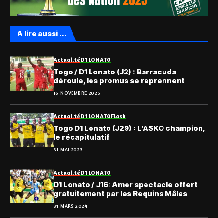
A lire aussi ...
Actualité
D1 LONATO
Togo / D1 Lonato (J2) : Barracuda
déroule, les promus se reprennent
16 NOVEMBRE 2025
Actualité
D1 LONATO
Flash
Togo D1 Lonato (J29) : L’ASKO champion,
le récapitulatif
31 MAI 2023
Actualité
D1 LONATO
D1 Lonato / J16: Amer spectacle offert
gratuitement par les Requins Mâles
31 MARS 2024