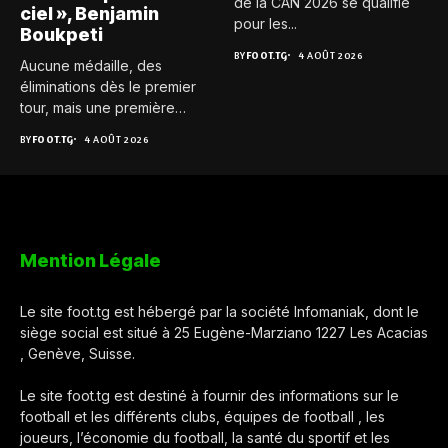
de la CAN 2026 se qualifie
ciel », Benjamin
pour les...
Boukpeti
BY
FOOT.TG
4 AOÛT 2026
Aucune médaille, des
éliminations dès le premier
tour, mais une première
expérience...
BY
FOOT.TG
4 AOÛT 2026
Mention Légale
Le site foot.tg est hébergé par la société Infomaniak, dont le
siège social est situé à 25 Eugène-Marziano 1227 Les Acacias
, Genève, Suisse.
Le site foot.tg est destiné à fournir des informations sur le
football et les différents clubs, équipes de football , les
joueurs, l’économie du football, la santé du sportif et les