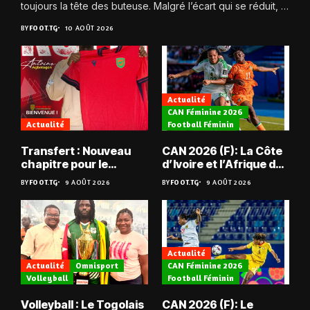
toujours la tête des buteuse. Malgré l’écart qui se réduit, la
Zambie...
BY
FOOT.TG
10 AOÛT 2026
Actualité
CAN Féminine 2026
Actualité
Football Féminin
Transfert : Nouveau
CAN 2026 (F): La Côte
chapitre pour le
d’Ivoire et l’Afrique du
Togolais Antoine
Sud tombent
BY
FOOT.TG
9 AOÛT 2026
BY
FOOT.TG
9 AOÛT 2026
Agbetogon, au Mali
Actualité
Actualité
Omnisport
CAN Féminine 2026
Volleyball
Football Féminin
Volleyball : Le Togolais
CAN 2026 (F): Le