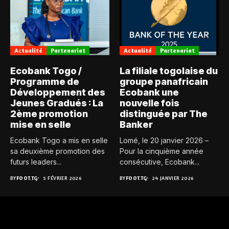
Actualité
Partenariat
Actualité
Partenariat
Ecobank Togo /
La filiale togolaise du
Programme de
groupe panafricain
Développement des
Ecobank une
Jeunes Gradués : La
nouvelle fois
2ème promotion
distinguée par The
mise en selle
Banker
Ecobank Togo a mis en selle
Lomé, le 20 janvier 2026 –
sa deuxième promotion des
Pour la cinquième année
futurs leaders...
consécutive, Ecobank...
BY
FOOT.TG
5 FÉVRIER 2026
BY
FOOT.TG
24 JANVIER 2026