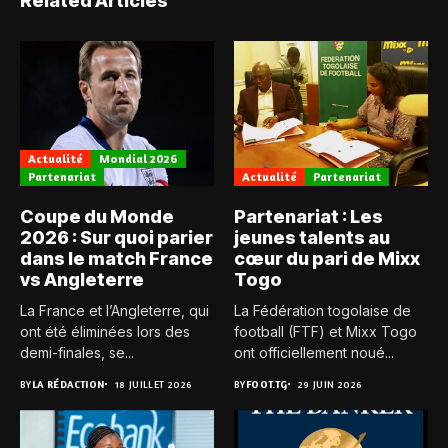
Related Articles
Actualité
Mondial 2026
Partenariat
Actualité
Partenariat
Coupe du Monde
Partenariat : Les
2026 : Sur quoi parier
jeunes talents au
dans le match France
cœur du pari de Mixx
vs Angleterre
Togo
La France et l’Angleterre, qui
La Fédération togolaise de
ont été éliminées lors des
football (FTF) et Mixx Togo
demi-finales, se...
ont officiellement noué...
BY
LA RÉDACTION
18 JUILLET 2026
BY
FOOT.TG
29 JUIN 2026