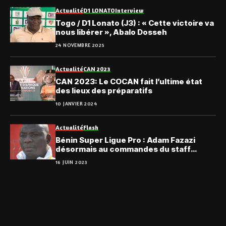
Actualité
D1 LONATO
Interview
Togo / D1 Lonato (J3) : « Cette victoire va
nous libérer », Abalo Dosseh
24 NOVEMBRE 2025
Actualité
CAN 2023
CAN 2023: Le COCAN fait l’ultime état
des lieux des préparatifs
10 JANVIER 2024
Actualité
Flash
Bénin Super Ligue Pro : Adam Fazazi
désormais au commandes du staff
technique de l’ASPAC
16 JUIN 2023