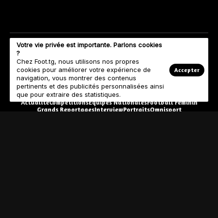
Votre vie privée est importante. Parlons cookies
?
Chez Foot.tg, nous utilisons nos propres
cookies pour améliorer votre expérience de
Accepter
navigation, vous montrer des contenus
pertinents et des publicités personnalisées ainsi
que pour extraire des statistiques.
Actualité
Compétitions
Equipes Nationales
Football Féminin
Grands Reportages
Interview
Portraits
Omnisport
© Copyright 2023 Foot.tg