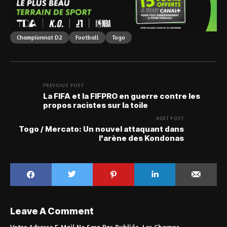
Championnat D2
Football
Togo
PREVIOUS POST
La FIFA et la FIFPRO en guerre contre les
propos racistes sur la toile
NEXT POST
Togo / Mercato: Un nouvel attaquant dans
l'arène des Kondonas
Leave A Comment
Votre Adresse E-Mail Ne Sera Pas Publiée.
Les Champs