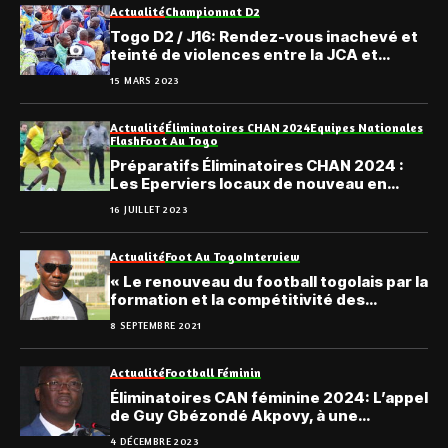
Actualité
Championnat D2
Togo D2 / J16: Rendez-vous inachevé et
teinté de violences entre la JCA et
Doumbé Fc
15 MARS 2023
Actualité
Éliminatoires CHAN 2024
Equipes Nationales
Flash
Foot Au Togo
Préparatifs Éliminatoires CHAN 2024 :
Les Eperviers locaux de nouveau en
stage
16 JUILLET 2023
Actualité
Foot Au Togo
Interview
« Le renouveau du football togolais par la
formation et la compétitivité des
jeunes » Florent Kataka
8 SEPTEMBRE 2021
Actualité
Football Féminin
Éliminatoires CAN féminine 2024: L’appel
de Guy Gbézondé Akpovy, à une
mobilisation
4 DÉCEMBRE 2023