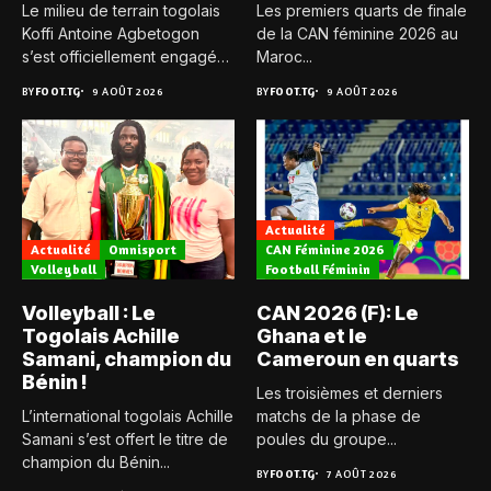
Le milieu de terrain togolais
Les premiers quarts de finale
Koffi Antoine Agbetogon
de la CAN féminine 2026 au
s’est officiellement engagé
Maroc...
avec...
BY
FOOT.TG
9 AOÛT 2026
BY
FOOT.TG
9 AOÛT 2026
Actualité
Actualité
Omnisport
CAN Féminine 2026
Volleyball
Football Féminin
Volleyball : Le
CAN 2026 (F): Le
Togolais Achille
Ghana et le
Samani, champion du
Cameroun en quarts
Bénin !
Les troisièmes et derniers
L’international togolais Achille
matchs de la phase de
Samani s’est offert le titre de
poules du groupe...
champion du Bénin...
BY
FOOT.TG
7 AOÛT 2026