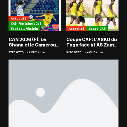
Actualité
CAN Féminine 2026
Football Féminin
Actualité
Coupe CAF
CAN 2026 (F): Le
Coupe CAF: L’ASKO du
Ghana et le Cameroun
Togo face à l’AS Zam
en quarts
du Niger
BY
FOOT.TG
7 AOÛT 2026
BY
FOOT.TG
6 AOÛT 2026