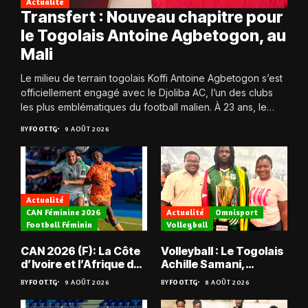
Actualité
Transfert : Nouveau chapitre pour
le Togolais Antoine Agbetogon, au
Mali
Le milieu de terrain togolais Koffi Antoine Agbetogon s’est
officiellement engagé avec le Djoliba AC, l’un des clubs
les plus emblématiques du football malien. À 23 ans, le
joueur quitte...
BY
FOOT.TG
9 AOÛT 2026
Actualité
CAN Féminine 2026
Actualité
Omnisport
Football Féminin
Volleyball
CAN 2026 (F): La Côte
Volleyball : Le Togolais
d’Ivoire et l’Afrique du
Achille Samani,
Sud tombent
champion du Bénin !
BY
FOOT.TG
9 AOÛT 2026
BY
FOOT.TG
8 AOÛT 2026