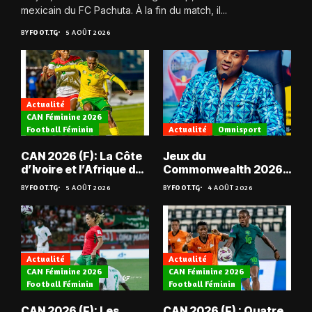
mexicain du FC Pachuta. À la fin du match, il...
BY
FOOT.TG
5 AOÛT 2026
Actualité
CAN Féminine 2026
Football Féminin
Actualité
Omnisport
CAN 2026 (F): La Côte
Jeux du
d’Ivoire et l’Afrique du
Commonwealth 2026 :
Sud en quarts
« Les médailles ne
BY
FOOT.TG
5 AOÛT 2026
BY
FOOT.TG
4 AOÛT 2026
tombent pas du ciel »,
Benjamin Boukpeti
Actualité
Actualité
CAN Féminine 2026
CAN Féminine 2026
Football Féminin
Football Féminin
CAN 2026 (F): Les
CAN 2026 (F) : Quatre