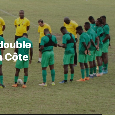
 double
a Côte