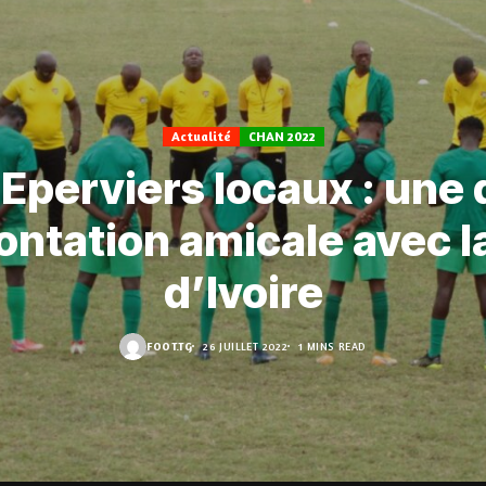
Actualité
CHAN 2022
Eperviers locaux : une
ontation amicale avec l
d’Ivoire
FOOT.TG
26 JUILLET 2022
1 MINS READ