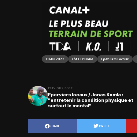
CHAN 2022
Côte D'Ivoire
Eperviers Locaux
PREVIOUS POST
Eperviers locaux / Jonas Komla :
"entretenir la condition physique et
surtout le mental"
SHARE
TWEET