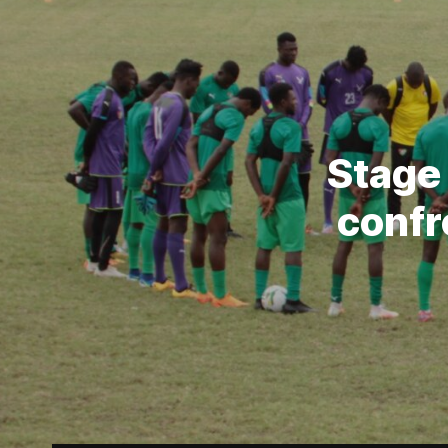
Stage 
confr