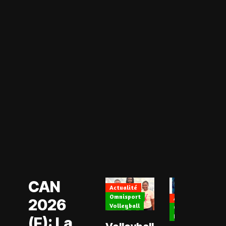
Actualité
CAN Féminine
2026
Football Féminin
CAN
Actualité
Omnisport
Actualité
2026
Volleyball
CAN Féminine 202
Football Féminin
(F): La