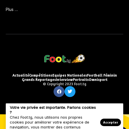
Plus …
Actualité
Compétitions
Equipes Nationales
Football Féminin
Grands Reportages
Interview
Portraits
Omnisport
© Copyright 2023 Foot.tg
Votre vie privée est importante. Parlons cookies
?
Chez Foot.tg, nous utilisons nos propres
cookies pour améliorer votre expérience de
Accepter
navigation, vous montrer des contenus