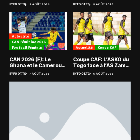
Sud tombent
champion du Bénin !
BY
FOOT.TG
9 AOÛT 2026
BY
FOOT.TG
8 AOÛT 2026
Actualité
CAN Féminine 2026
Football Féminin
Actualité
Coupe CAF
CAN 2026 (F): Le
Coupe CAF: L’ASKO du
Ghana et le Cameroun
Togo face à l’AS Zam
en quarts
du Niger
BY
FOOT.TG
7 AOÛT 2026
BY
FOOT.TG
6 AOÛT 2026