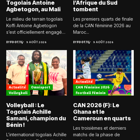
Togolais Antoine
l’Afrique du Sud
Agbetogon, au Mali
tombent
Le milieu de terrain togolais
Les premiers quarts de finale
Koffi Antoine Agbetogon
de la CAN féminine 2026 au
s’est officiellement engagé
Maroc...
avec...
BY
FOOT.TG
9 AOÛT 2026
BY
FOOT.TG
9 AOÛT 2026
Actualité
Actualité
Omnisport
CAN Féminine 2026
Volleyball
Football Féminin
Volleyball : Le
CAN 2026 (F): Le
Togolais Achille
Ghana et le
Samani, champion du
Cameroun en quarts
Bénin !
Les troisièmes et derniers
L’international togolais Achille
matchs de la phase de