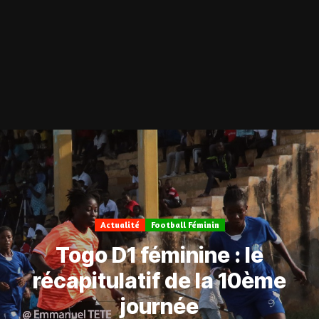
Actualité
Football Féminin
Togo D1 féminine : le
récapitulatif de la 10ème
journée