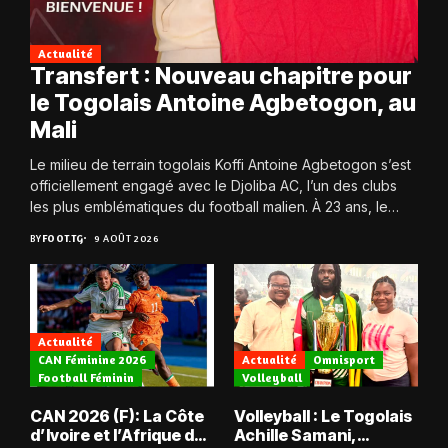
Actualité
Transfert : Nouveau chapitre pour
le Togolais Antoine Agbetogon, au
Mali
Le milieu de terrain togolais Koffi Antoine Agbetogon s’est
officiellement engagé avec le Djoliba AC, l’un des clubs
les plus emblématiques du football malien. À 23 ans, le
joueur quitte...
BY
FOOT.TG
9 AOÛT 2026
Actualité
CAN Féminine 2026
Actualité
Omnisport
Football Féminin
Volleyball
CAN 2026 (F): La Côte
Volleyball : Le Togolais
d’Ivoire et l’Afrique du
Achille Samani,