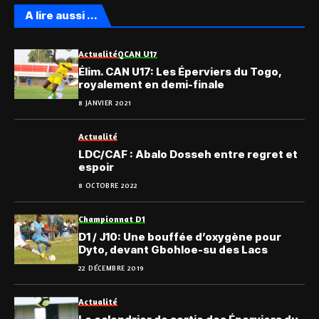
A lire aussi ...
Actualité
QCAN U17
Élim. CAN U17: Les Éperviers du Togo,
royalement en demi-finale
8 JANVIER 2021
Actualité
LDC/CAF : Abalo Dosseh entre regret et
espoir
8 OCTOBRE 2022
Championnat D1
D1 / J10: Une bouffée d’oxygène pour
Dyto, devant Gbohloe-su des Lacs
22 DÉCEMBRE 2019
Actualité