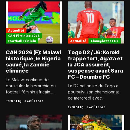
Actualité
CAN Féminine 2026
Football Féminin
Actualité
Championnat D2
CAN 2026 (F): Malawi
Togo D2 / J6: Koroki
historique, le Nigeria
frappe fort, Agaza et
sauvé, la Zambie
la JCA assurent,
éliminée
suspense avant Sara
FC – Doumbé FC
Le Malawi continue de
bousculer la hiérarchie du
La D2 nationale du Togo a
football féminin africain.
poursuivi son championnat
Pour...
ce mercredi avec...
BY
FOOT.TG
6 AOÛT 2026
BY
FOOT.TG
6 AOÛT 2026