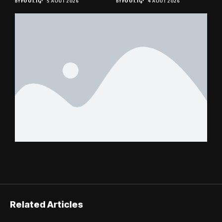
BY
FOOT.TG
5 AOÛT 2026
BY
FOOT.TG
4 AOÛT 2026
tombent pas du ciel »,
Benjamin Boukpeti
Related Articles