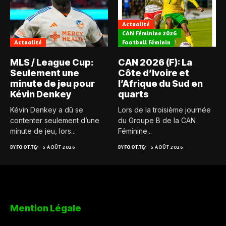
Actualité
CAN Féminine 2026
Actualité
Football Féminin
MLS / League Cup:
CAN 2026 (F): La
Seulement une
Côte d’Ivoire et
minute de jeu pour
l’Afrique du Sud en
Kévin Denkey
quarts
Kévin Denkey a dû se
Lors de la troisième journée
contenter seulement d’une
du Groupe B de la CAN
minute de jeu, lors...
Féminine...
BY
FOOT.TG
5 AOÛT 2026
BY
FOOT.TG
5 AOÛT 2026
Mention Légale