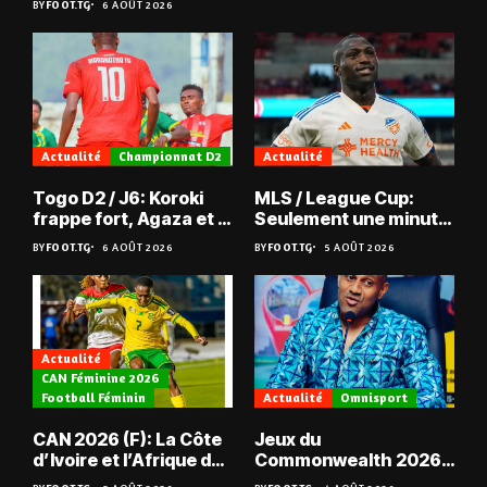
BY
FOOT.TG
6 AOÛT 2026
Actualité
Championnat D2
Actualité
Togo D2 / J6: Koroki
MLS / League Cup:
frappe fort, Agaza et la
Seulement une minute
JCA assurent,
de jeu pour Kévin
BY
FOOT.TG
6 AOÛT 2026
BY
FOOT.TG
5 AOÛT 2026
suspense avant Sara
Denkey
FC – Doumbé FC
Actualité
CAN Féminine 2026
Football Féminin
Actualité
Omnisport
CAN 2026 (F): La Côte
Jeux du
d’Ivoire et l’Afrique du
Commonwealth 2026 :
Sud en quarts
« Les médailles ne