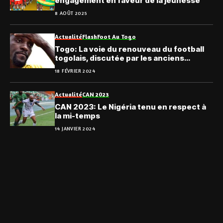
engagement en faveur de la jeunesse
8 AOÛT 2025
Actualité
Flash
Foot Au Togo
Togo: La voie du renouveau du football
togolais, discutée par les anciens
internationaux
18 FÉVRIER 2024
Actualité
CAN 2023
CAN 2023: Le Nigéria tenu en respect à
la mi-temps
14 JANVIER 2024