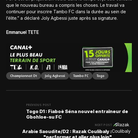
que le nouveau bureau a compris les choses. Le travail va
continuer pour inscrire Tambo FC dans la durée au sein de
l’élite.” a déclaré Joly Agbessi juste après sa signature.
Emmanuel TETE
Championnat D1
Joly Agbessi
Tambo FC
Togo
PREVIOUS POST
Togo D1 : Fiaboè Séna nouvel entraîneur de
Gbohloe-su FC
NEXT POST
Arabie Saoudite/D2 : Razak Coulibaly :
"performer et aller plus loin"