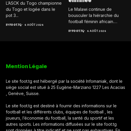
éliminée
L’ASCK du Togo championne
du Togo et logée dans le
Le Malawi continue de
pot 3...
bousculer la hiérarchie du
football féminin africain.
BY
FOOT.TG
6 AOÛT 2026
Pour...
BY
FOOT.TG
6 AOÛT 2026
Mention Légale
Le site foot.tg est hébergé par la société Infomaniak, dont le
siège social est situé à 25 Eugène-Marziano 1227 Les Acacias
, Genève, Suisse.
Le site foot.tg est destiné à fournir des informations sur le
football et les différents clubs, équipes de football , les
joueurs, l’économie du football, la santé du sportif et les
autres sports. Les informations diffusées sur le site foot.tg
sont données à titre indicatif et ne sont pas exhaustives. En