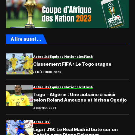
A lire aussi ...
Actualité
Equipes Nationales
Flash
Classement FIFA : Le Togo stagne
21 DÉCEMBRE 2023
Actualité
Equipes Nationales
Flash
Togo – Algérie : Une aubaine à saisir
selon Roland Amouzou et Idrissa Ogodjo
3 JANVIER 2024
Actualité
Liga / J19: Le Real Madrid bute sur un
Getafe sans Djene Dakonam