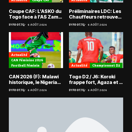
Coupe CAF: L’ASKO du
Préliminaires LDC: Les
Togo face à l’AS Zam
Chauffeurs retrouvent
du Niger
les Mimos
BY
FOOT.TG
6 AOÛT 2026
BY
FOOT.TG
6 AOÛT 2026
Actualité
CAN Féminine 2026
Football Féminin
Actualité
Championnat D2
CAN 2026 (F): Malawi
Togo D2 / J6: Koroki
historique, le Nigeria
frappe fort, Agaza et la
sauvé, la Zambie
JCA assurent,
BY
FOOT.TG
6 AOÛT 2026
BY
FOOT.TG
6 AOÛT 2026
éliminée
suspense avant Sara
FC – Doumbé FC