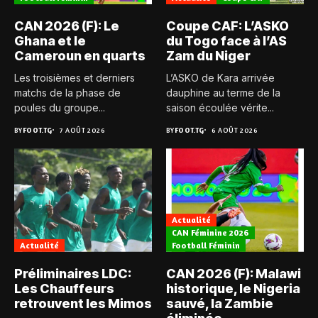
CAN 2026 (F): Le
Coupe CAF: L’ASKO
Ghana et le
du Togo face à l’AS
Cameroun en quarts
Zam du Niger
Les troisièmes et derniers
L’ASKO de Kara arrivée
matchs de la phase de
dauphine au terme de la
poules du groupe...
saison écoulée vérite...
BY
FOOT.TG
7 AOÛT 2026
BY
FOOT.TG
6 AOÛT 2026
Actualité
CAN Féminine 2026
Actualité
Football Féminin
Préliminaires LDC:
CAN 2026 (F): Malawi
Les Chauffeurs
historique, le Nigeria
retrouvent les Mimos
sauvé, la Zambie