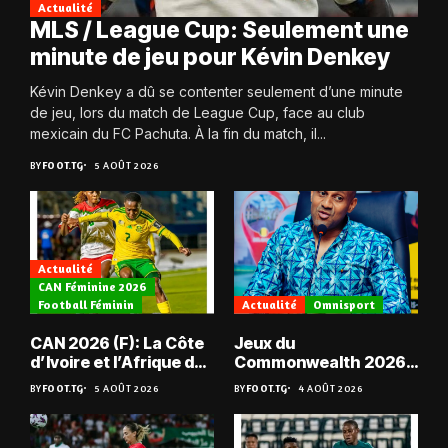
Actualité
MLS / League Cup: Seulement une
minute de jeu pour Kévin Denkey
Kévin Denkey a dû se contenter seulement d’une minute
de jeu, lors du match de League Cup, face au club
mexicain du FC Pachuta. À la fin du match, il...
BY
FOOT.TG
5 AOÛT 2026
Actualité
CAN Féminine 2026
Football Féminin
Actualité
Omnisport
CAN 2026 (F): La Côte
Jeux du
d’Ivoire et l’Afrique du
Commonwealth 2026 :
Sud en quarts
« Les médailles ne
BY
FOOT.TG
5 AOÛT 2026
BY
FOOT.TG
4 AOÛT 2026
tombent pas du ciel »,
Benjamin Boukpeti