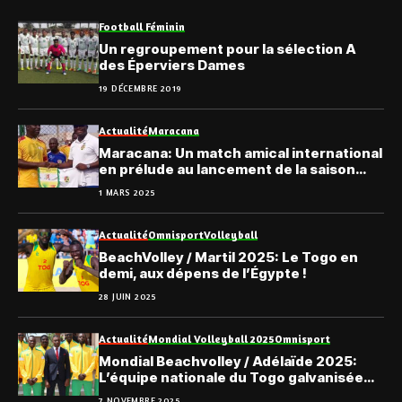
Football Féminin
Un regroupement pour la sélection A
des Éperviers Dames
19 DÉCEMBRE 2019
Actualité
Maracana
Maracana: Un match amical international
en prélude au lancement de la saison
2025 au Bénin et au Togo
1 MARS 2025
Actualité
Omnisport
Volleyball
BeachVolley / Martil 2025: Le Togo en
demi, aux dépens de l’Égypte !
28 JUIN 2025
Actualité
Mondial Volleyball 2025
Omnisport
Mondial Beachvolley / Adélaïde 2025:
L’équipe nationale du Togo galvanisée
avant son départ
7 NOVEMBRE 2025