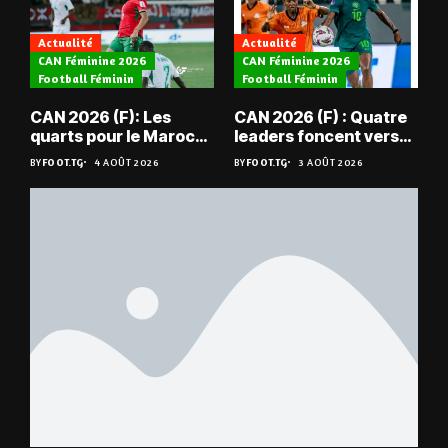
Actualité
Actualité
CAN Féminine 2026
CAN Féminine 2026
Football Féminin
Football Féminin
CAN 2026 (F): Les
CAN 2026 (F) : Quatre
quarts pour le Maroc
leaders foncent vers
et l’Algérie
les quarts
BY
FOOT.TG
4 AOÛT 2026
BY
FOOT.TG
3 AOÛT 2026