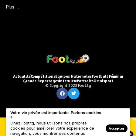
Plus …
Actualité
Compétitions
Equipes Nationales
Football Féminin
Grands Reportages
Interview
Portraits
Omnisport
© Copyright 2023 Foot.tg
Votre vie privée est importante. Parlons cookies
?
Chez Foot.tg, nous utilisons nos propres
cookies pour améliorer votre expérience de
Accepter
navigation, vous montrer des contenus