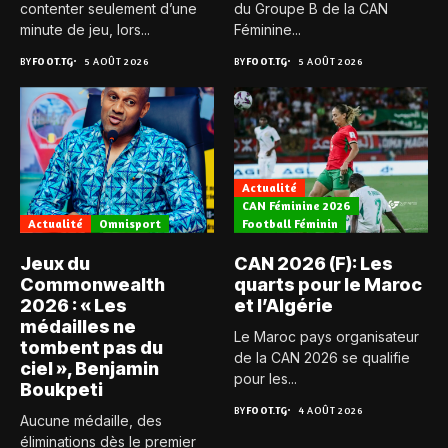
contenter seulement d’une
du Groupe B de la CAN
minute de jeu, lors...
Féminine...
BY
FOOT.TG
5 AOÛT 2026
BY
FOOT.TG
5 AOÛT 2026
Actualité
CAN Féminine 2026
Actualité
Omnisport
Football Féminin
Jeux du
CAN 2026 (F): Les
Commonwealth
quarts pour le Maroc
2026 : « Les
et l’Algérie
médailles ne
Le Maroc pays organisateur
tombent pas du
de la CAN 2026 se qualifie
ciel », Benjamin
pour les...
Boukpeti
BY
FOOT.TG
4 AOÛT 2026
Aucune médaille, des
éliminations dès le premier