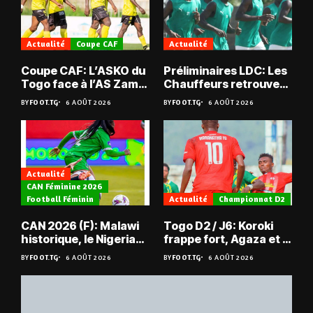
Actualité
Coupe CAF
Actualité
Coupe CAF: L’ASKO du
Préliminaires LDC: Les
Togo face à l’AS Zam
Chauffeurs retrouvent
du Niger
les Mimos
BY
FOOT.TG
6 AOÛT 2026
BY
FOOT.TG
6 AOÛT 2026
Actualité
CAN Féminine 2026
Football Féminin
Actualité
Championnat D2
CAN 2026 (F): Malawi
Togo D2 / J6: Koroki
historique, le Nigeria
frappe fort, Agaza et la
sauvé, la Zambie
JCA assurent,
BY
FOOT.TG
6 AOÛT 2026
BY
FOOT.TG
6 AOÛT 2026
éliminée
suspense avant Sara
FC – Doumbé FC