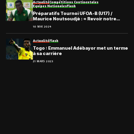
Actualité
Compétitions Continentales
Equipes Nationales
Flash
Préparatifs Tournoi UFOA-B (U17) /
Maurice Noutsoudjè : « Revoir notre
copie à ce niveau… »
10 MAI 2024
Actualité
Flash
Togo : Emmanuel Adébayor met un terme
à sa carrière
21 MARS 2023