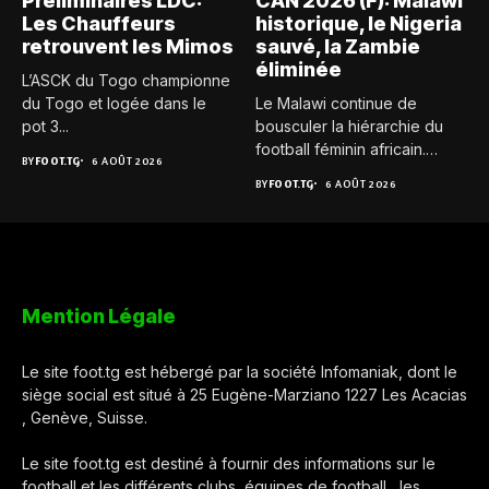
Préliminaires LDC:
CAN 2026 (F): Malawi
Les Chauffeurs
historique, le Nigeria
retrouvent les Mimos
sauvé, la Zambie
éliminée
L’ASCK du Togo championne
du Togo et logée dans le
Le Malawi continue de
pot 3...
bousculer la hiérarchie du
football féminin africain.
BY
FOOT.TG
6 AOÛT 2026
Pour...
BY
FOOT.TG
6 AOÛT 2026
Mention Légale
Le site foot.tg est hébergé par la société Infomaniak, dont le
siège social est situé à 25 Eugène-Marziano 1227 Les Acacias
, Genève, Suisse.
Le site foot.tg est destiné à fournir des informations sur le
football et les différents clubs, équipes de football , les