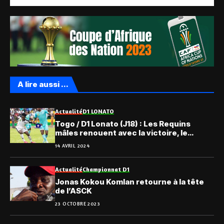
A lire aussi ...
Actualité
D1 LONATO
Togo / D1 Lonato (J18) : Les Requins
mâles renouent avec la victoire, le
récapitulatif
14 AVRIL 2024
Actualité
Championnat D1
Jonas Kokou Komlan retourne à la tête
de l’ASCK
23 OCTOBRE 2023