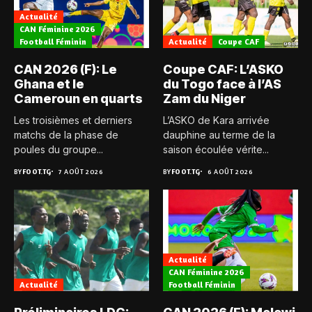
Actualité
CAN Féminine 2026
Football Féminin
Actualité
Coupe CAF
CAN 2026 (F): Le
Coupe CAF: L’ASKO
Ghana et le
du Togo face à l’AS
Cameroun en quarts
Zam du Niger
Les troisièmes et derniers
L’ASKO de Kara arrivée
matchs de la phase de
dauphine au terme de la
poules du groupe...
saison écoulée vérite...
BY
FOOT.TG
7 AOÛT 2026
BY
FOOT.TG
6 AOÛT 2026
Actualité
CAN Féminine 2026
Actualité
Football Féminin