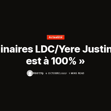
Actualité
inaires LDC/Yere Justin
est à 100% »
FOOT.TG
6 OCTOBRE 2022
1 MINS READ