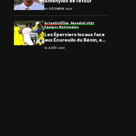
Amenyido de retour
10 DÉCEMBRE 2021
Actualité
Élim. Mondial 2022
Equipes Nationales
Les Éperviers locaux face
aux Écureuils du Bénin, en
Amical
16 AOÛT 2021