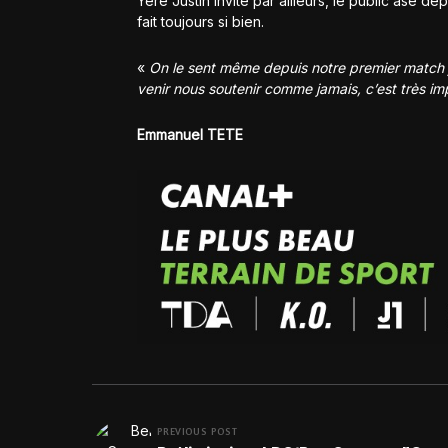
Yere Justin invite par ailleurs, le public àse 
fait toujours si bien.
«
On le sent même depuis notre premier match j
venir nous soutenir comme jamais, c’est très imp
Emmanuel TETE
PREVIOUS POST