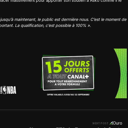
déplacer massivement pour apporter son soutien à Asko comme il le
usqu’à maintenant, le public est derrnière nous. C’est le moment de
ortant. La qualification, c’est possible à 100% ».
NEXT POST