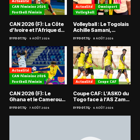
Actualité
CAN Féminine 2026
Actualité
Omnisport
Football Féminin
Volleyball
CAN 2026 (F): La Côte
Volleyball : Le Togolais
d’Ivoire et l’Afrique du
Achille Samani,
Sud tombent
champion du Bénin !
BY
FOOT.TG
9 AOÛT 2026
BY
FOOT.TG
8 AOÛT 2026
Actualité
CAN Féminine 2026
Football Féminin
Actualité
Coupe CAF
CAN 2026 (F): Le
Coupe CAF: L’ASKO du
Ghana et le Cameroun
Togo face à l’AS Zam
en quarts
du Niger
BY
FOOT.TG
7 AOÛT 2026
BY
FOOT.TG
6 AOÛT 2026