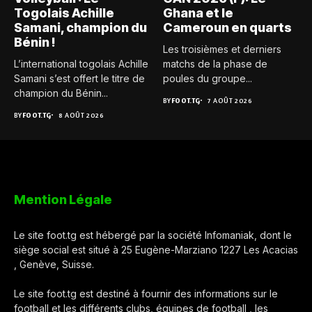
Togolais Achille
Ghana et le
Samani, champion du
Cameroun en quarts
Bénin !
Les troisièmes et derniers
L’international togolais Achille
matchs de la phase de
Samani s’est offert le titre de
poules du groupe...
champion du Bénin...
BY
FOOT.TG
7 AOÛT 2026
BY
FOOT.TG
8 AOÛT 2026
Mention Légale
Le site foot.tg est hébergé par la société Infomaniak, dont le
siège social est situé à 25 Eugène-Marziano 1227 Les Acacias
, Genève, Suisse.
Le site foot.tg est destiné à fournir des informations sur le
football et les différents clubs, équipes de football , les