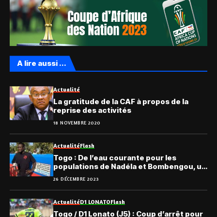
A lire aussi ...
Actualité
La gratitude de la CAF à propos de la
reprise des activités
18 NOVEMBRE 2020
Actualité
Flash
Togo : De l’eau courante pour les
populations de Nadéla et Bombengou, un
don de Djene Dakonam
26 DÉCEMBRE 2023
Actualité
D1 LONATO
Flash
Togo / D1 Lonato (J5) : Coup d’arrêt pour