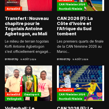
CAN Féminine 2026
Actualité
Football Féminin
Transfert : Nouveau
CAN 2026 (F): La
chapitre pour le
Côte d’Ivoire et
Togolais Antoine
l’Afrique du Sud
Agbetogon, au Mali
tombent
Le milieu de terrain togolais
Les premiers quarts de finale
Koffi Antoine Agbetogon
de la CAN féminine 2026 au
s’est officiellement engagé
Maroc...
avec...
BY
FOOT.TG
9 AOÛT 2026
BY
FOOT.TG
9 AOÛT 2026
Actualité
Actualité
Omnisport
CAN Féminine 2026
Volleyball
Football Féminin
Volleyball : Le
CAN 2026 (F): Le