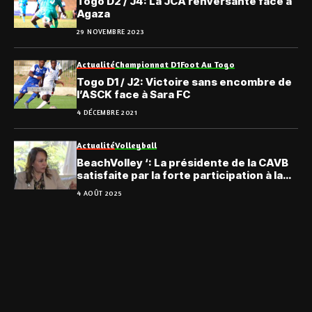
Togo D2 / J4: La JCA renversante face à
Agaza
29 NOVEMBRE 2023
Actualité
Championnat D1
Foot Au Togo
Togo D1 / J2: Victoire sans encombre de
l’ASCK face à Sara FC
4 DÉCEMBRE 2021
Actualité
Volleyball
BeachVolley ‘: La présidente de la CAVB
satisfaite par la forte participation à la
Coupe continentale U18
4 AOÛT 2025