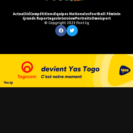
Actualité
Compétitions
Equipes Nationales
Football Féminin
Grands Reportages
Interview
Portraits
Omnisport
© Copyright 2023 Foot.tg