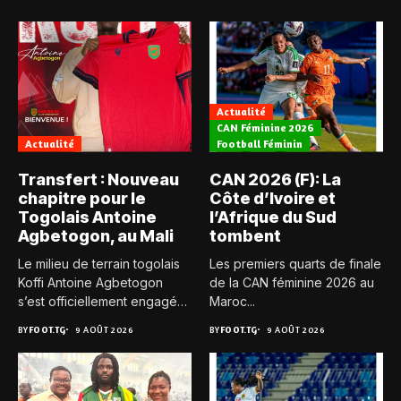
Actualité
CAN Féminine 2026
Actualité
Football Féminin
Transfert : Nouveau
CAN 2026 (F): La
chapitre pour le
Côte d’Ivoire et
Togolais Antoine
l’Afrique du Sud
Agbetogon, au Mali
tombent
Le milieu de terrain togolais
Les premiers quarts de finale
Koffi Antoine Agbetogon
de la CAN féminine 2026 au
s’est officiellement engagé
Maroc...
avec...
BY
FOOT.TG
9 AOÛT 2026
BY
FOOT.TG
9 AOÛT 2026