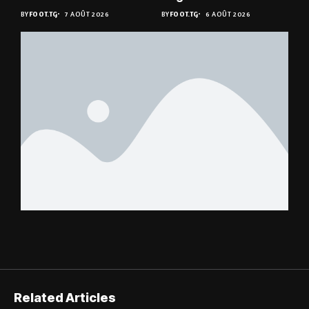
en quarts
du Niger
BY
FOOT.TG
7 AOÛT 2026
BY
FOOT.TG
6 AOÛT 2026
Related Articles