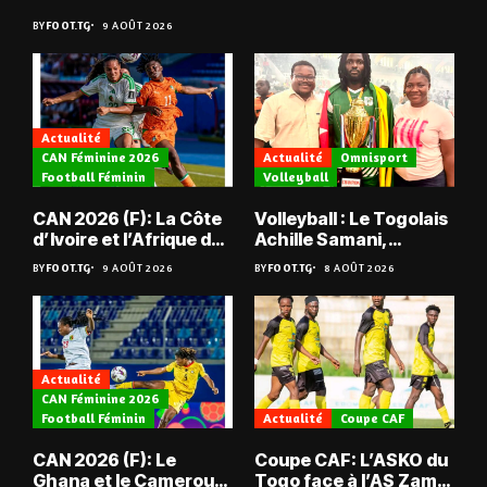
joueur quitte...
BY
FOOT.TG
9 AOÛT 2026
Actualité
CAN Féminine 2026
Actualité
Omnisport
Football Féminin
Volleyball
CAN 2026 (F): La Côte
Volleyball : Le Togolais
d’Ivoire et l’Afrique du
Achille Samani,
Sud tombent
champion du Bénin !
BY
FOOT.TG
9 AOÛT 2026
BY
FOOT.TG
8 AOÛT 2026
Actualité
CAN Féminine 2026
Football Féminin
Actualité
Coupe CAF
CAN 2026 (F): Le
Coupe CAF: L’ASKO du
Ghana et le Cameroun
Togo face à l’AS Zam