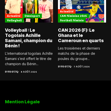
Actualité
Actualité
Omnisport
CAN Féminine 2026
Volleyball
Football Féminin
Volleyball : Le
CAN 2026 (F): Le
Togolais Achille
Ghana et le
Samani, champion du
Cameroun en quarts
Bénin !
Les troisièmes et derniers
L’international togolais Achille
matchs de la phase de
Samani s’est offert le titre de
poules du groupe...
champion du Bénin...
BY
FOOT.TG
7 AOÛT 2026
BY
FOOT.TG
8 AOÛT 2026
Mention Légale