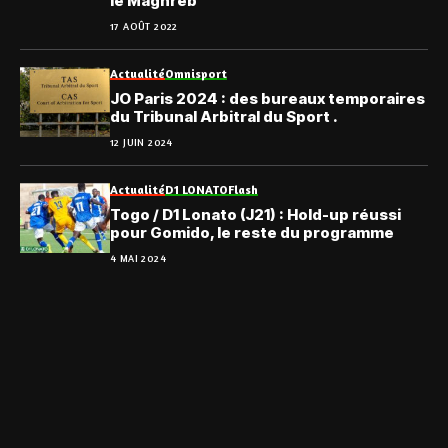
le Maghreb
17 AOÛT 2022
Actualité
Omnisport
JO Paris 2024 : des bureaux temporaires
du Tribunal Arbitral du Sport .
12 JUIN 2024
Actualité
D1 LONATO
Flash
Togo / D1 Lonato (J21) : Hold-up réussi
pour Gomido, le reste du programme
4 MAI 2024