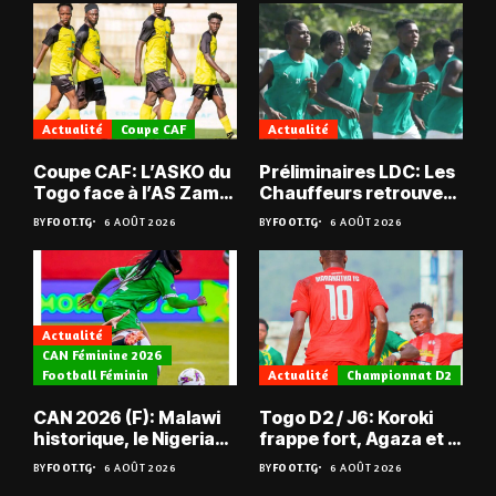
Actualité
Coupe CAF
Actualité
Coupe CAF: L’ASKO du
Préliminaires LDC: Les
Togo face à l’AS Zam
Chauffeurs retrouvent
du Niger
les Mimos
BY
FOOT.TG
6 AOÛT 2026
BY
FOOT.TG
6 AOÛT 2026
Actualité
CAN Féminine 2026
Football Féminin
Actualité
Championnat D2
CAN 2026 (F): Malawi
Togo D2 / J6: Koroki
historique, le Nigeria
frappe fort, Agaza et la
sauvé, la Zambie
JCA assurent,
BY
FOOT.TG
6 AOÛT 2026
BY
FOOT.TG
6 AOÛT 2026
éliminée
suspense avant Sara