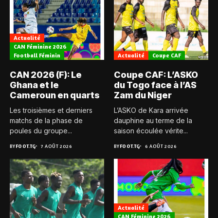
Actualité
CAN Féminine 2026
Football Féminin
Actualité
Coupe CAF
CAN 2026 (F): Le
Coupe CAF: L’ASKO
Ghana et le
du Togo face à l’AS
Cameroun en quarts
Zam du Niger
Les troisièmes et derniers
L’ASKO de Kara arrivée
matchs de la phase de
dauphine au terme de la
poules du groupe...
saison écoulée vérite...
BY
FOOT.TG
7 AOÛT 2026
BY
FOOT.TG
6 AOÛT 2026
Actualité
CAN Féminine 2026