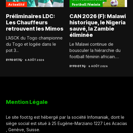
Actualité
Football Féminin
Préliminaires LDC:
CAN 2026 (F): Malawi
Les Chauffeurs
historique, le Nigeria
retrouvent les Mimos
sauvé, la Zambie
éliminée
L’ASCK du Togo championne
du Togo et logée dans le
Le Malawi continue de
pot 3...
bousculer la hiérarchie du
football féminin africain.
BY
FOOT.TG
6 AOÛT 2026
Pour...
BY
FOOT.TG
6 AOÛT 2026
Mention Légale
Le site foot.tg est hébergé par la société Infomaniak, dont le
siège social est situé à 25 Eugène-Marziano 1227 Les Acacias
, Genève, Suisse.