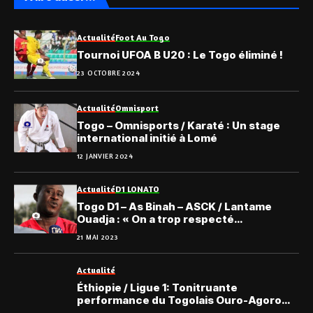
Actualité
Foot Au Togo
Tournoi UFOA B U20 : Le Togo éliminé !
23 OCTOBRE 2024
Actualité
Omnisport
Togo – Omnisports / Karaté : Un stage
international initié à Lomé
12 JANVIER 2024
Actualité
D1 LONATO
Togo D1 – As Binah – ASCK / Lantame
Ouadja : « On a trop respecté
l’adversaire… »
21 MAI 2023
Actualité
Éthiopie / Ligue 1: Tonitruante
performance du Togolais Ouro-Agoro
Ismaël