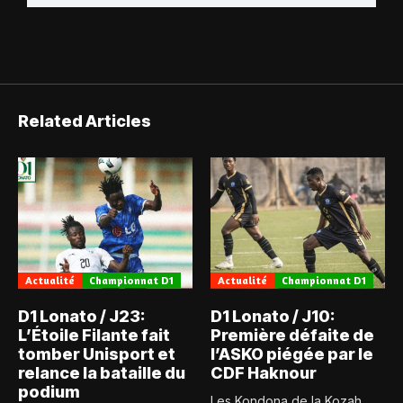
Related Articles
Actualité
Championnat D1
Actualité
Championnat D1
D1 Lonato / J23:
D1 Lonato / J10:
L’Étoile Filante fait
Première défaite de
tomber Unisport et
l’ASKO piégée par le
relance la bataille du
CDF Haknour
podium
Les Kondona de la Kozah