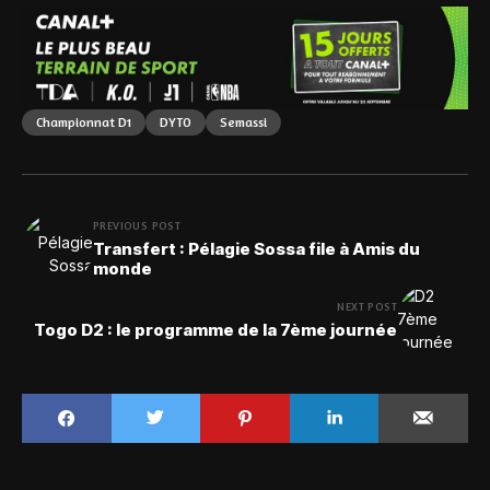
Championnat D1
DYTO
Semassi
PREVIOUS POST
Transfert : Pélagie Sossa file à Amis du
monde
NEXT POST
Togo D2 : le programme de la 7ème journée