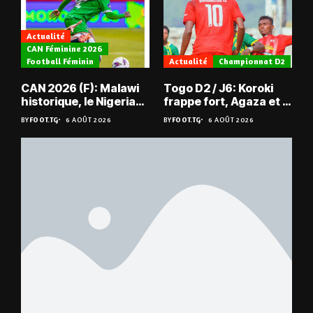
Actualité
CAN Féminine 2026
Football Féminin
Actualité
Championnat D2
CAN 2026 (F): Malawi
Togo D2 / J6: Koroki
historique, le Nigeria
frappe fort, Agaza et la
sauvé, la Zambie
JCA assurent,
BY
FOOT.TG
6 AOÛT 2026
BY
FOOT.TG
6 AOÛT 2026
éliminée
suspense avant Sara
FC – Doumbé FC