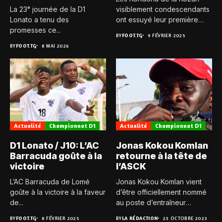
La 23ᵉ journée de la D1
visiblement condescendants
Lonato a tenu des
ont essuyé leur première
promesses ce...
défaite...
BY
FOOT.TG
9 FÉVRIER 2025
BY
FOOT.TG
8 MAI 2026
Actualité
Championnat D1
Actualité
Championnat D1
D1 Lonato / J10: L’AC
Jonas Kokou Komlan
Barracuda goûte à la
retourne à la tête de
victoire
l’ASCK
L’AC Barracuda de Lomé
Jonas Kokou Komlan vient
goûte à la victoire à la faveur
d’être officiellement nommé
de...
au poste d’entraîneur
principal de...
BY
FOOT.TG
8 FÉVRIER 2025
BY
LA RÉDACTION
23 OCTOBRE 2023