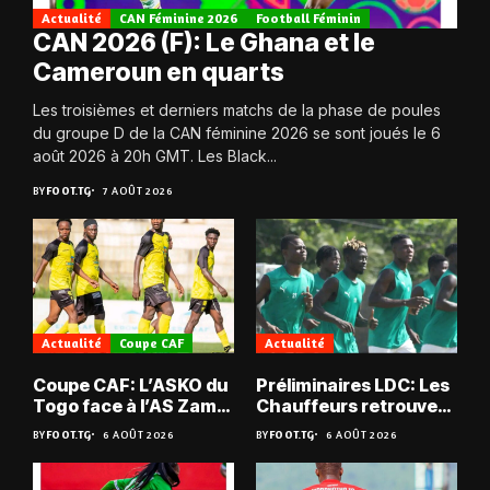
Actualité
CAN Féminine 2026
Football Féminin
CAN 2026 (F): Le Ghana et le
Cameroun en quarts
Les troisièmes et derniers matchs de la phase de poules
du groupe D de la CAN féminine 2026 se sont joués le 6
août 2026 à 20h GMT. Les Black...
BY
FOOT.TG
7 AOÛT 2026
Actualité
Coupe CAF
Actualité
Coupe CAF: L’ASKO du
Préliminaires LDC: Les
Togo face à l’AS Zam
Chauffeurs retrouvent
du Niger
les Mimos
BY
FOOT.TG
6 AOÛT 2026
BY
FOOT.TG
6 AOÛT 2026