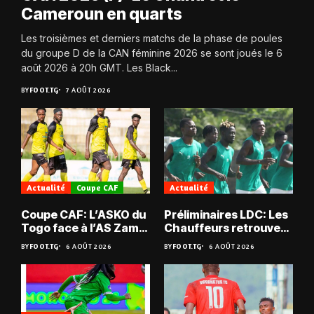
Cameroun en quarts
Les troisièmes et derniers matchs de la phase de poules
du groupe D de la CAN féminine 2026 se sont joués le 6
août 2026 à 20h GMT. Les Black...
BY
FOOT.TG
7 AOÛT 2026
Actualité
Coupe CAF
Actualité
Coupe CAF: L’ASKO du
Préliminaires LDC: Les
Togo face à l’AS Zam
Chauffeurs retrouvent
du Niger
les Mimos
BY
FOOT.TG
6 AOÛT 2026
BY
FOOT.TG
6 AOÛT 2026