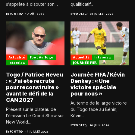
s’apprête à disputer son
qualificatif...
troisième et...
BY
FOOT.TG
1 AOÛT 2026
BY
FOOT.TG
28 JUILLET 2026
Actualité
Foot Au Togo
Actualité
Interview
Interview
JOURNÉE FIFA
Togo / Patrice Neveu
Journée FIFA / Kévin
: « J’ai été recruté
Denkey : « Une
pour reconstruire »
victoire spéciale
avant le défi de la
pour nous »
CAN 2027
Au terme de la large victoire
Présent sur le plateau de
du Togo face au Bénin,
l’émission Le Grand Show sur
Kévin...
New World...
BY
FOOT.TG
10 JUIN 2026
BY
FOOT.TG
14 JUILLET 2026