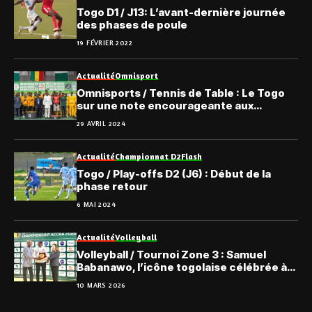
Togo D1 / J13: L’avant-dernière journée
des phases de poule
19 FÉVRIER 2022
Actualité
Omnisport
Omnisports / Tennis de Table : Le Togo
sur une note encourageante aux
Championnats régionaux
29 AVRIL 2024
Actualité
Championnat D2
Flash
Togo / Play-offs D2 (J6) : Début de la
phase retour
6 MAI 2024
Actualité
Volleyball
Volleyball / Tournoi Zone 3 : Samuel
Babanawo, l’icône togolaise célébrée à
Accra
10 MARS 2026