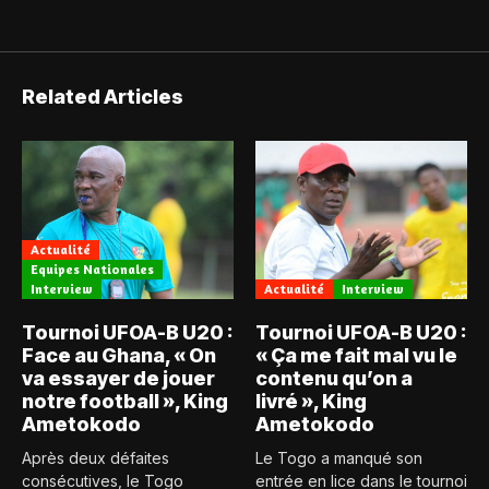
Related Articles
Actualité
Equipes Nationales
Interview
Actualité
Interview
Tournoi UFOA-B U20 :
Tournoi UFOA-B U20 :
Face au Ghana, « On
« Ça me fait mal vu le
va essayer de jouer
contenu qu’on a
notre football », King
livré », King
Ametokodo
Ametokodo
Après deux défaites
Le Togo a manqué son
consécutives, le Togo
entrée en lice dans le tournoi