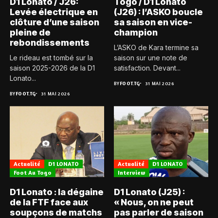
D1 Lonato / J26:
Togo / D1 Lonato
Levée électrique en
(J26) : l’ASKO boucle
clôture d’une saison
sa saison en vice-
pleine de
champion
rebondissements
L’ASKO de Kara termine sa
Le rideau est tombé sur la
saison sur une note de
saison 2025-2026 de la D1
satisfaction. Devant...
Lonato...
BY
FOOT.TG
31 MAI 2026
BY
FOOT.TG
31 MAI 2026
Actualité
D1 LONATO
Actualité
D1 LONATO
Foot Au Togo
Interview
D1 Lonato : la dégaine
D1 Lonato (J25) :
de la FTF face aux
« Nous, on ne peut
soupçons de matchs
pas parler de saison