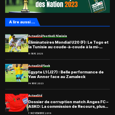
A lire aussi ...
Actualité
Football Féminin
Éliminatoires Mondial U20 (F): Le Togo et
la Tunisie au coude-à-coude à la mi-
temps
11 MAI 2025
Actualité
Flash
Egypte L1 (J27) : Belle performance de
Yaw Annor face au Zamaleck
14 MAI 2023
Actualité
Dossier de corruption match Anges FC –
ASKO: La commission de Recours, plus
clémente
7 NOVEMBRE 2019