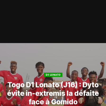
D1 LONATO
Togo D1 Lonato (J16) : Dyto
évite in-extremis la défaite
face à Gomido