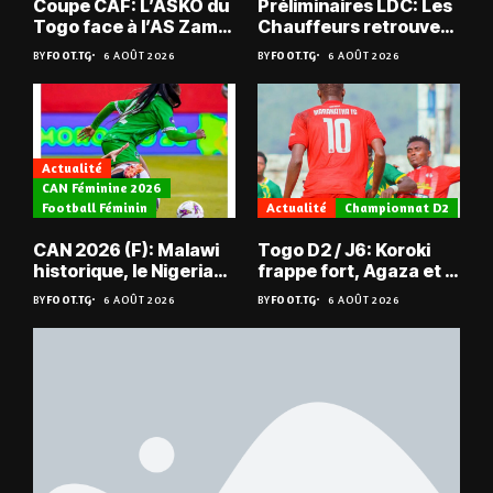
Coupe CAF: L’ASKO du
Préliminaires LDC: Les
Togo face à l’AS Zam
Chauffeurs retrouvent
du Niger
les Mimos
BY
FOOT.TG
6 AOÛT 2026
BY
FOOT.TG
6 AOÛT 2026
Actualité
CAN Féminine 2026
Football Féminin
Actualité
Championnat D2
CAN 2026 (F): Malawi
Togo D2 / J6: Koroki
historique, le Nigeria
frappe fort, Agaza et la
sauvé, la Zambie
JCA assurent,
BY
FOOT.TG
6 AOÛT 2026
BY
FOOT.TG
6 AOÛT 2026
éliminée
suspense avant Sara
FC – Doumbé FC