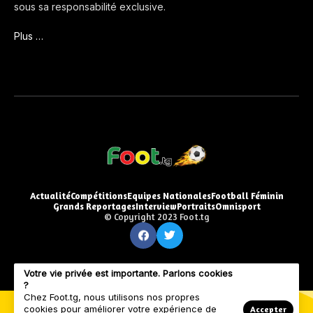
sous sa responsabilité exclusive.
Plus …
Actualité
Compétitions
Equipes Nationales
Football Féminin
Grands Reportages
Interview
Portraits
Omnisport
© Copyright 2023 Foot.tg
Votre vie privée est importante. Parlons cookies
?
Chez Foot.tg, nous utilisons nos propres
cookies pour améliorer votre expérience de
Accepter