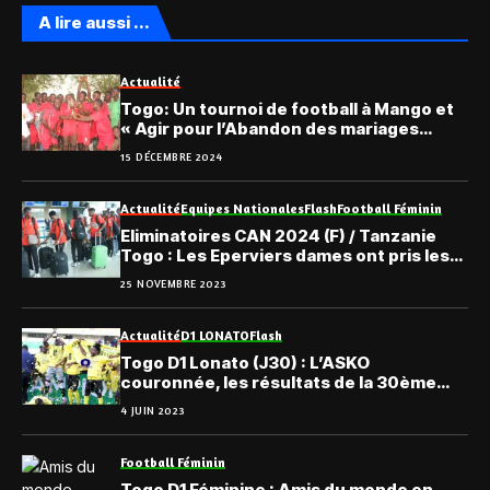
A lire aussi ...
Actualité
Togo: Un tournoi de football à Mango et
« Agir pour l’Abandon des mariages
d’enfants… »
15 DÉCEMBRE 2024
Actualité
Equipes Nationales
Flash
Football Féminin
Eliminatoires CAN 2024 (F) / Tanzanie
Togo : Les Eperviers dames ont pris les
airs
25 NOVEMBRE 2023
Actualité
D1 LONATO
Flash
Togo D1 Lonato (J30) : L’ASKO
couronnée, les résultats de la 30ème
journée
4 JUIN 2023
Football Féminin
Togo D1 Féminine : Amis du monde en