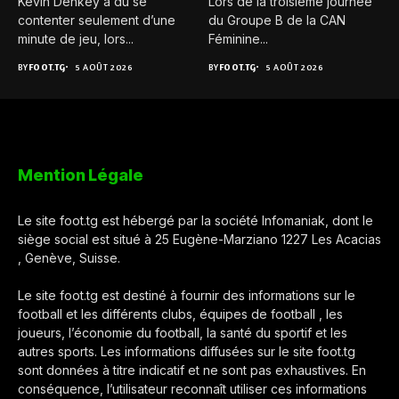
Kévin Denkey a dû se
Lors de la troisième journée
contenter seulement d’une
du Groupe B de la CAN
minute de jeu, lors...
Féminine...
BY
FOOT.TG
5 AOÛT 2026
BY
FOOT.TG
5 AOÛT 2026
Mention Légale
Le site foot.tg est hébergé par la société Infomaniak, dont le
siège social est situé à 25 Eugène-Marziano 1227 Les Acacias
, Genève, Suisse.
Le site foot.tg est destiné à fournir des informations sur le
football et les différents clubs, équipes de football , les
joueurs, l’économie du football, la santé du sportif et les
autres sports. Les informations diffusées sur le site foot.tg
sont données à titre indicatif et ne sont pas exhaustives. En
conséquence, l’utilisateur reconnaît utiliser ces informations