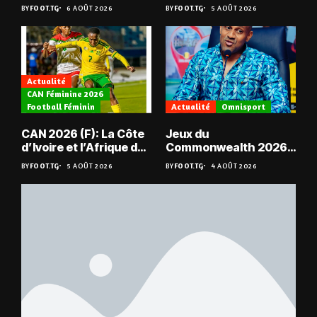
JCA assurent,
de jeu pour Kévin
BY
FOOT.TG
6 AOÛT 2026
BY
FOOT.TG
5 AOÛT 2026
suspense avant Sara
Denkey
FC – Doumbé FC
Actualité
CAN Féminine 2026
Football Féminin
Actualité
Omnisport
CAN 2026 (F): La Côte
Jeux du
d’Ivoire et l’Afrique du
Commonwealth 2026 :
Sud en quarts
« Les médailles ne
BY
FOOT.TG
5 AOÛT 2026
BY
FOOT.TG
4 AOÛT 2026
tombent pas du ciel »,
Benjamin Boukpeti