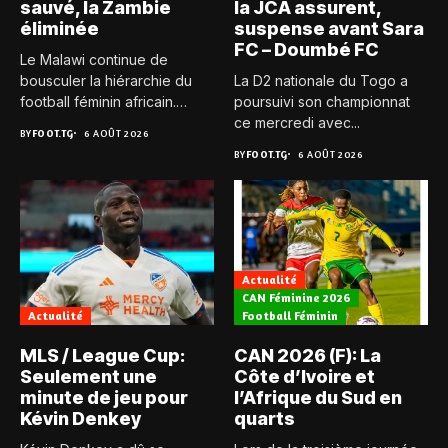
sauvé, la Zambie
la JCA assurent,
éliminée
suspense avant Sara
FC – Doumbé FC
Le Malawi continue de
bousculer la hiérarchie du
La D2 nationale du Togo a
football féminin africain.
poursuivi son championnat
Pour...
ce mercredi avec...
BY
FOOT.TG
6 AOÛT 2026
BY
FOOT.TG
6 AOÛT 2026
Actualité
CAN Féminine 2026
Actualité
Football Féminin
MLS / League Cup:
CAN 2026 (F): La
Seulement une
Côte d’Ivoire et
minute de jeu pour
l’Afrique du Sud en
Kévin Denkey
quarts