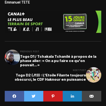
Emmanuel TETE
PREVIOUS POST
Togo D1 / Tchakala Tchanilé à propos de la
phase aller: « On a pu faire ce qu'on
pouvait… »
NEXT POST
Togo D2 (J13) : L'Etoile Filante toujours
obscurci, le CDF Haknour en puissance