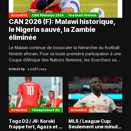
Actualité
CAN Féminine 2026
Football Féminin
CAN 2026 (F): Malawi historique,
le Nigeria sauvé, la Zambie
éliminée
Le Malawi continue de bousculer la hiérarchie du football
féminin africain. Pour sa toute première participation à une
Coupe d’Afrique des Nations féminine, les Scorchers se
qualifient avec éclat pour...
BY
FOOT.TG
6 AOÛT 2026
Actualité
Championnat D2
Actualité
Togo D2 / J6: Koroki
MLS / League Cup:
frappe fort, Agaza et la
Seulement une minute