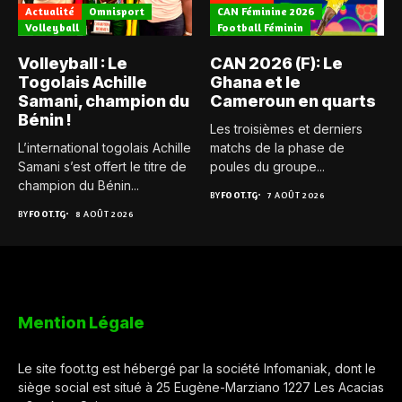
Actualité
Omnisport
CAN Féminine 2026
Volleyball
Football Féminin
Volleyball : Le
CAN 2026 (F): Le
Togolais Achille
Ghana et le
Samani, champion du
Cameroun en quarts
Bénin !
Les troisièmes et derniers
L’international togolais Achille
matchs de la phase de
Samani s’est offert le titre de
poules du groupe...
champion du Bénin...
BY
FOOT.TG
7 AOÛT 2026
BY
FOOT.TG
8 AOÛT 2026
Mention Légale
Le site foot.tg est hébergé par la société Infomaniak, dont le
siège social est situé à 25 Eugène-Marziano 1227 Les Acacias