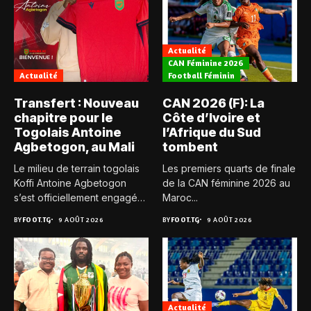
Actualité
CAN Féminine 2026
Actualité
Football Féminin
Transfert : Nouveau
CAN 2026 (F): La
chapitre pour le
Côte d’Ivoire et
Togolais Antoine
l’Afrique du Sud
Agbetogon, au Mali
tombent
Le milieu de terrain togolais
Les premiers quarts de finale
Koffi Antoine Agbetogon
de la CAN féminine 2026 au
s’est officiellement engagé
Maroc...
avec...
BY
FOOT.TG
9 AOÛT 2026
BY
FOOT.TG
9 AOÛT 2026
Actualité