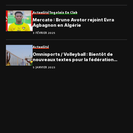
Actualité
Togolais En Club
Mercato : Bruno Avotor rejoint Evra
Agbagnon en Algérie
3 FÉVRIER 2025
Actualité
Omnisports / Volleyball : Bientôt de
nouveaux textes pour la fédération
nationale
5 JANVIER 2023