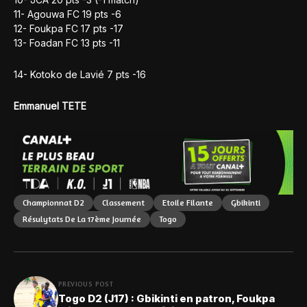
11- Agouwa FC 19 pts -6
12- Foukpa FC 17 pts -17
13- Foadan FC 13 pts -11
14- Kotoko de Lavié 7 pts -16
Emmanuel TETE
Championnat D2
Classement
Etoile Filante
Gbikinti
Résulytats De La 17ème Journée
Togo
PREVIOUS POST
Togo D2 (J17) : Gbikinti en patron, Foukpa