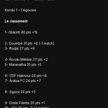
Koroki 1 – 1 Agouwa
Le classement
1- Gbikinti 40 pts +15
2- Doumbé 31 pts +6 (-1 match)
3- ffodjè 27 pts +6
4- Koroki Métètè 27 pts +2
5- Maranatha 25 pts +5
6- CDF Haknour 24 pts +8
7- Arabia FC 24 pts +7
8- Agaza 24 pts +3
9- Etoile Filante 20 pts +1
10- JCA 20 pts -3 (-1 match)