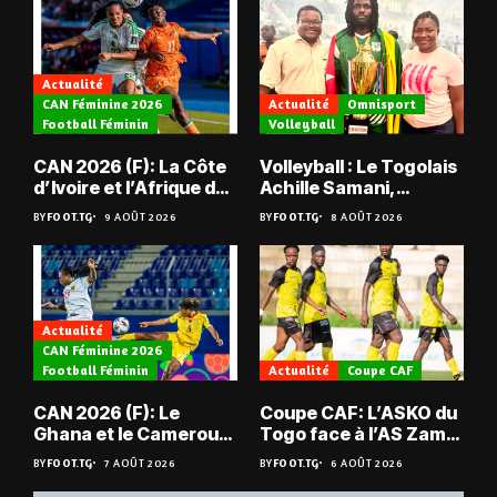
Actualité
CAN Féminine 2026
Actualité
Omnisport
Football Féminin
Volleyball
CAN 2026 (F): La Côte
Volleyball : Le Togolais
d’Ivoire et l’Afrique du
Achille Samani,
Sud tombent
champion du Bénin !
BY
FOOT.TG
9 AOÛT 2026
BY
FOOT.TG
8 AOÛT 2026
Actualité
CAN Féminine 2026
Football Féminin
Actualité
Coupe CAF
CAN 2026 (F): Le
Coupe CAF: L’ASKO du
Ghana et le Cameroun
Togo face à l’AS Zam
en quarts
du Niger
BY
FOOT.TG
7 AOÛT 2026
BY
FOOT.TG
6 AOÛT 2026