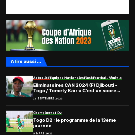
A lire aussi ...
Actualité
Equipes Nationales
Flash
Football Féminin
Eliminatoires CAN 2024 (F) Djibouti -
Togo / Tomety Kaï : « C’est un score
encourageant »
23 SEPTEMBRE 2023
Championnat D2
Togo D2 : le programme de la 13ème
journée
5 MARS 2022