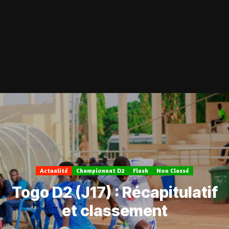
Actualité
Championnat D2
Flash
Non Classé
Togo D2 (J17) : Récapitulatif
et classement