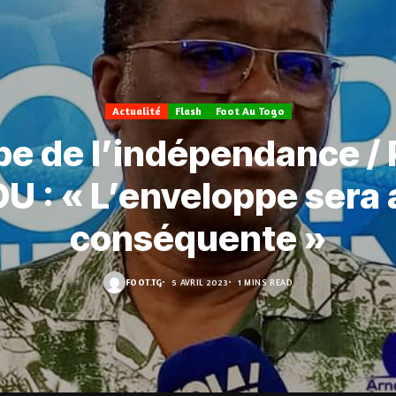
Actualité
Flash
Foot Au Togo
e de l’indépendance / 
 : « L’enveloppe sera
conséquente »
FOOT.TG
5 AVRIL 2023
1 MINS READ