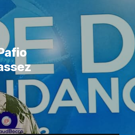
Pafio
 assez