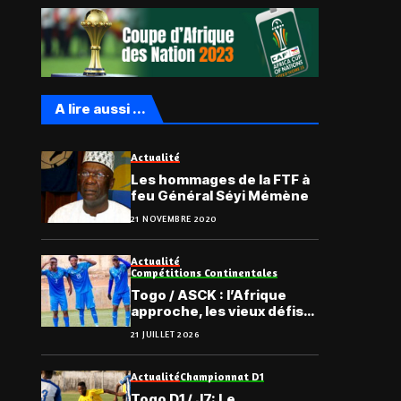
A lire aussi ...
Actualité
Les hommages de la FTF à
feu Général Séyi Mémène
21 NOVEMBRE 2020
Actualité
Compétitions Continentales
Togo / ASCK : l’Afrique
approche, les vieux défis
aussi ?
21 JUILLET 2026
Actualité
Championnat D1
Togo D1 / J7: Le