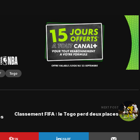
F
Togo
NEXT POST
Classement FIFA : le Togo perd deux places
es
PIN
SHARE