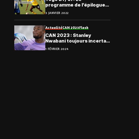
programme de l’épilogue
de la phase aller
3 JANVIER 2022
Actualité
CAN 2023
Flash
CAN 2023 : Stanley
Nwabani toujours incertain
face à l’Angola
1 FÉVRIER 2024