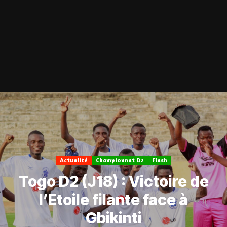
Actualité
Championnat D2
Flash
Togo D2 (J18) : Victoire de
l’Etoile filante face à
Gbikinti