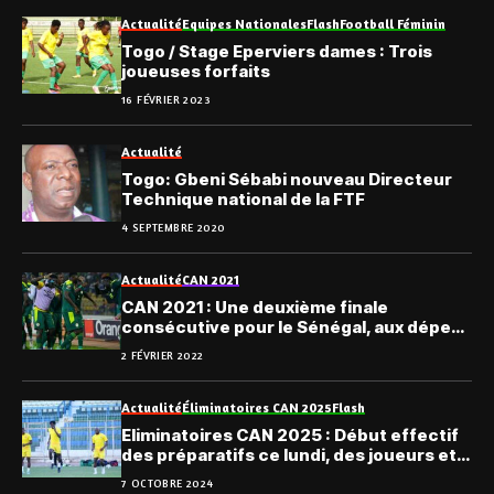
Actualité
Equipes Nationales
Flash
Football Féminin
Togo / Stage Eperviers dames : Trois
joueuses forfaits
16 FÉVRIER 2023
Actualité
Togo: Gbeni Sébabi nouveau Directeur
Technique national de la FTF
4 SEPTEMBRE 2020
Actualité
CAN 2021
CAN 2021 : Une deuxième finale
consécutive pour le Sénégal, aux dépens
du Burkina
2 FÉVRIER 2022
Actualité
Éliminatoires CAN 2025
Flash
Eliminatoires CAN 2025 : Début effectif
des préparatifs ce lundi, des joueurs et
le coach adjoint se confient
7 OCTOBRE 2024