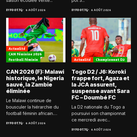
saison écoulée vérite...
pot 3...
BY
FOOT.TG
6 AOÛT 2026
BY
FOOT.TG
6 AOÛT 2026
Actualité
CAN Féminine 2026
Football Féminin
Actualité
Championnat D2
CAN 2026 (F): Malawi
Togo D2 / J6: Koroki
historique, le Nigeria
frappe fort, Agaza et
sauvé, la Zambie
la JCA assurent,
éliminée
suspense avant Sara
FC – Doumbé FC
Le Malawi continue de
bousculer la hiérarchie du
La D2 nationale du Togo a
football féminin africain.
poursuivi son championnat
Pour...
ce mercredi avec...
BY
FOOT.TG
6 AOÛT 2026
BY
FOOT.TG
6 AOÛT 2026