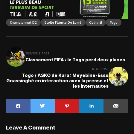
Championnat D2
Etoile Filante De Lomé
Gbikinti
Togo
PREVIOUS POST
Classement FIFA : le Togo perd deux places
NEXT POST
Togo / ASKO de Kara : Meyebine-Esso
Gnassingbé en interaction avec la presse et
les internautes
Leave A Comment