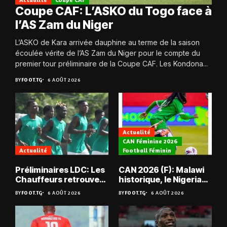
Coupe CAF: L’ASKO du Togo face à
l’AS Zam du Niger
L’ASKO de Kara arrivée dauphine au terme de la saison
écoulée vérite de l’AS Zam du Niger pour le compte du
premier tour préliminaire de la Coupe CAF. Les Kondona...
BY
FOOT.TG
6 AOÛT 2026
Actualité
CAN Féminine 2026
Actualité
Football Féminin
Préliminaires LDC: Les
CAN 2026 (F): Malawi
Chauffeurs retrouvent
historique, le Nigeria
les Mimos
sauvé, la Zambie
BY
FOOT.TG
6 AOÛT 2026
BY
FOOT.TG
6 AOÛT 2026
éliminée