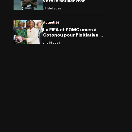
vers le soulier d’or
24 MAI 2025
Actualité
La FIFA et l’OMC unies à
Cotonou pour l’initiative «
Partenariat pour le Coton »
7 JUIN 2024