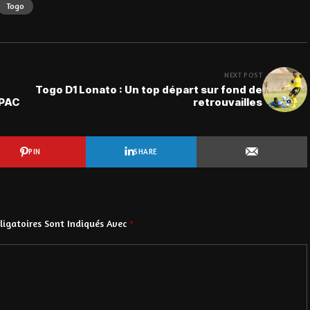
Togo
NEXT POST
Togo D1 Lonato : Un top départ sur fond de
SPAC
retrouvailles
PIN
SHARE
igatoires Sont Indiqués Avec
*