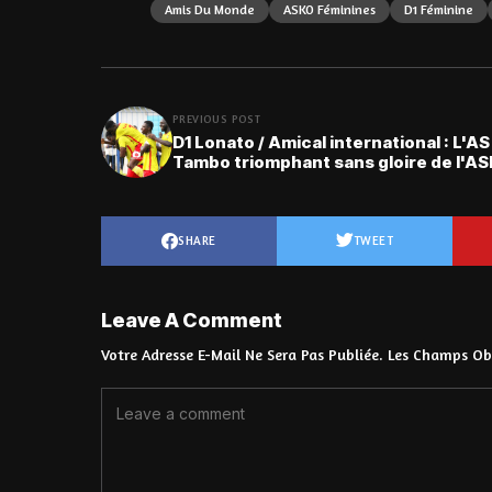
Amis Du Monde
ASKO Féminines
D1 Féminine
PREVIOUS POST
D1 Lonato / Amical international : L'AS
Tambo triomphant sans gloire de l'A
SHARE
TWEET
Leave A Comment
Votre Adresse E-Mail Ne Sera Pas Publiée.
Les Champs Obl