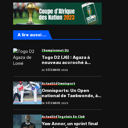
A lire aussi ...
Championnat D2
Togo D2 (J6) : Agaza à
nouveau accroché à
domicile, le classement
22 DÉCEMBRE 2022
Actualité
Omnisport
Omnisports: Un Open
national de Taekwondo, à
Lomé
18 DÉCEMBRE 2023
Actualité
Togolais En Club
Yaw Annor, un sprint final