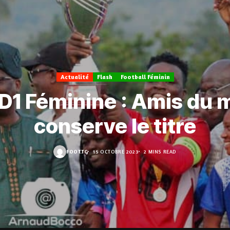
Actualité
Flash
Football Féminin
D1 Féminine : Amis du
conserve le titre
FOOT.TG
15 OCTOBRE 2023
2 MINS READ