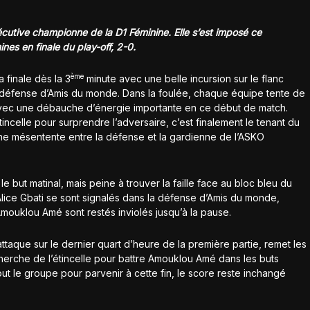
utive championne de la D1 Féminine. Elle s’est imposé ce
es en finale du play-off, 2-0.
ème
a finale dès la 3
minute avec une belle incursion sur le flanc
la défense d’Amis du monde. Dans la foulée, chaque équipe tente de
, avec une débauche d’énergie importante en ce début de match.
ncelle pour surprendre l’adversaire, c’est finalement le tenant du
ne mésentente entre la défense et la gardienne de l’ASKO
e but matinal, mais peine à trouver la faille face au bloc bleu du
lice Gbati se sont signalés dans la défense d’Amis du monde,
Amouklou Amé sont restés inviolés jusqu’à la pause.
ttaque sur le dernier quart d’heure de la première partie, remet les
herche de l’étincelle pour battre Amouklou Amé dans les buts
out le groupe pour parvenir à cette fin, le score reste inchangé