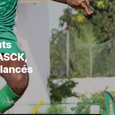
uts
’ASCK,
 lancés