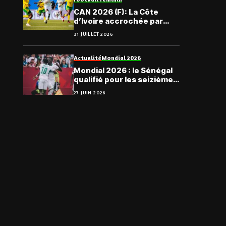
CAN 2026 (F): La Côte
d’Ivoire accrochée par
l’Afrique du Sud
31 JUILLET 2026
Actualité
Mondial 2026
Mondial 2026 : le Sénégal
qualifié pour les seizièmes
de finale
27 JUIN 2026