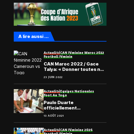
A lire aussi ...
Actualité
CAN Féminine Maroc 2022
Football Féminin
CAN Maroc 2022 / Gace
Talya: « Donner toutes nos
forces pour cette CAN… »
23 JUIN 2022
Actualité
Equipes Nationales
Foot Au Togo
Paulo Duarte
officiellement
sélectionneur du Togo
13 AOÛT 2021
Actualité
CAN Féminine 2026
Football Féminin