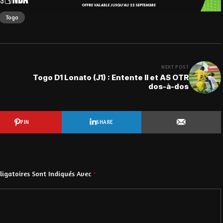
Togo
NEXT POST
Togo D1 Lonato (J1) : Entente II et AS OTR
dos-à-dos
PIN
SHARE
igatoires Sont Indiqués Avec
*