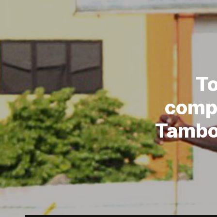
To
compl
Tambo 