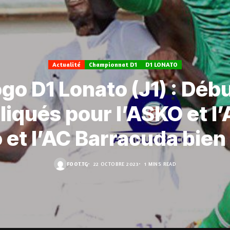
Actualité
Championnat D1
D1 LONATO
go D1 Lonato (J1) : Déb
iqués pour l’ASKO et l
et l’AC Barracuda bien
FOOT.TG
22 OCTOBRE 2023
1 MINS READ